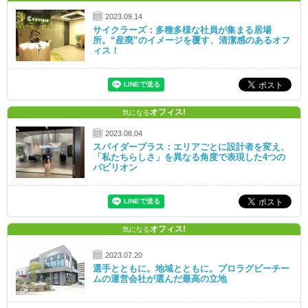
2023.09.14
サイクラーズ：多種多様な社員が集まる居場
所。“産廃”のイメージを覆す、清潔感のあるオフ
ィス！
オフィス!
気になる
2023.08.04
スパイダープラス：エリアごとに設計者を変え、
「私たちらしさ」を異なる角度で表現した4つの
パビリオン
オフィス!
気になる
2023.07.20
選手とともに。地域とともに。プロラグビーチー
ムの運営会社が選んだ最高の立地