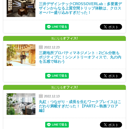
三井デザインテックCROSSOVERLab：多要素デ
ザインからなる上質空間トリップ体験は、クロス
オーバー盛り込みすぎだった！
オフィス!
気になる
2022.12.23
三菱地所プロパティマネジメント：2ビル分散も
ポジティブに！シンメトリーオフィスで、丸の内
を五感で味わう
オフィス!
気になる
2022.12.13
丸紅：つながり・成長を生むワークプレイスはこ
だわり満載すぎだった！【PART2～執務フロア
編】