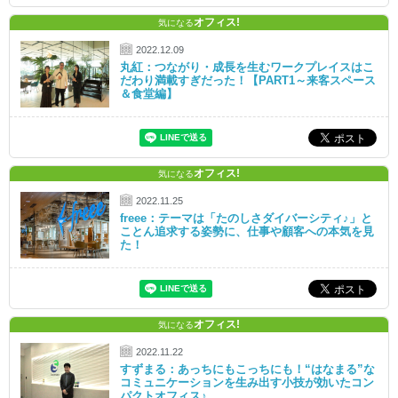
オフィス!
気になる
2022.12.09
丸紅：つながり・成長を生むワークプレイスはこ
だわり満載すぎだった！【PART1～来客スペース
＆食堂編】
オフィス!
気になる
2022.11.25
freee：テーマは「たのしさダイバーシティ♪」と
ことん追求する姿勢に、仕事や顧客への本気を見
た！
オフィス!
気になる
2022.11.22
すずまる：あっちにもこっちにも！“はなまる”な
コミュニケーションを生み出す小技が効いたコン
パクトオフィス♪