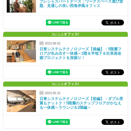
プレシャスパートナーズ：ワークスペース選び放
題、見通しの良い西海岸風オフィス
オフィス!
気になる
2023.06.01
日東システムテクノロジーズ【後編】：5階層フ
ロアが生み出す一体感～1階＆半地下＆社長発改
築プロジェクトを深掘り！
オフィス!
気になる
2023.05.31
日東システムテクノロジーズ【前編】：ダブル受
賞もナットク！5階層のステップフロアがかなえ
る一体感～ラウンジ＆2階編～