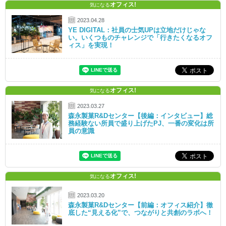
オフィス!
気になる
2023.04.28
YE DIGITAL：社員の士気UPは立地だけじゃな
い。いくつものチャレンジで「行きたくなるオフ
ィス」を実現！
オフィス!
気になる
2023.03.27
森永製菓R&Dセンター【後編：インタビュー】総
務経験ない所員で盛り上げたPJ、一番の変化は所
員の意識
オフィス!
気になる
2023.03.20
森永製菓R&Dセンター【前編：オフィス紹介】徹
底した“見える化”で、つながりと共創のラボへ！