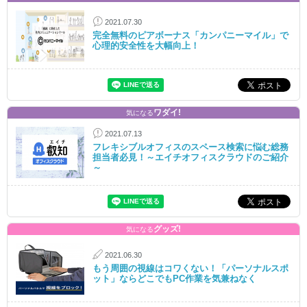
2021.07.30
完全無料のピアボーナス「カンパニーマイル」で
心理的安全性を大幅向上！
ワダイ!
気になる
2021.07.13
フレキシブルオフィスのスペース検索に悩む総務
担当者必見！～エイチオフィスクラウドのご紹介
～
グッズ!
気になる
2021.06.30
もう周囲の視線はコワくない！「パーソナルスポ
ット」ならどこでもPC作業を気兼ねなく