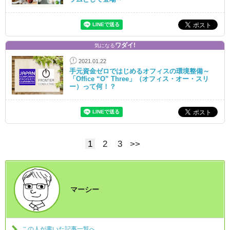
ワダイ!
気になる
2021.01.22
手元資金ゼロではじめるオフィスの環境整備～
「Office “O” Three」（オフィス・オー・スリ
ー）って何！？
1
2
3
>>
マーシー
この人が書いた記事一覧へ