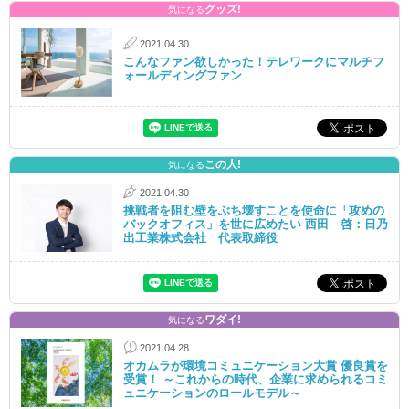
グッズ!
気になる
2021.04.30
こんなファン欲しかった！テレワークにマルチフ
ォールディングファン
この人!
気になる
2021.04.30
挑戦者を阻む壁をぶち壊すことを使命に「攻めの
バックオフィス」を世に広めたい 西田 啓：日乃
出工業株式会社 代表取締役
ワダイ!
気になる
2021.04.28
オカムラが環境コミュニケーション大賞 優良賞を
受賞！ ～これからの時代、企業に求められるコミ
ュニケーションのロールモデル～