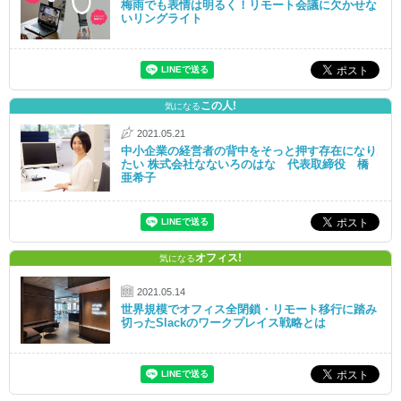
梅雨でも表情は明るく！リモート会議に欠かせな
いリングライト
この人!
気になる
2021.05.21
中小企業の経営者の背中をそっと押す存在になり
たい 株式会社なないろのはな 代表取締役 橋
亜希子
オフィス!
気になる
2021.05.14
世界規模でオフィス全閉鎖・リモート移行に踏み
切ったSlackのワークプレイス戦略とは