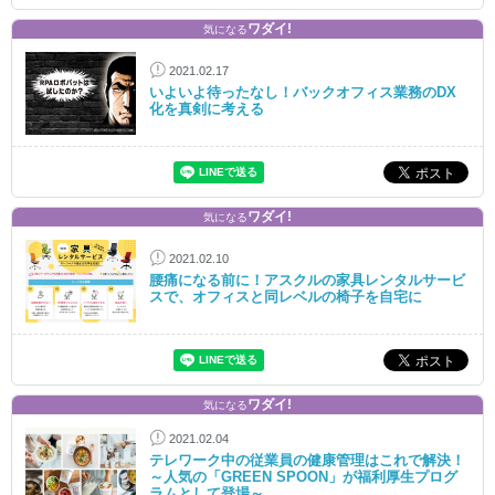
ワダイ!
気になる
2021.02.17
いよいよ待ったなし！バックオフィス業務のDX
化を真剣に考える
ワダイ!
気になる
2021.02.10
腰痛になる前に！アスクルの家具レンタルサービ
スで、オフィスと同レベルの椅子を自宅に
ワダイ!
気になる
2021.02.04
テレワーク中の従業員の健康管理はこれで解決！
～人気の「GREEN SPOON」が福利厚生プログ
ラムとして登場～