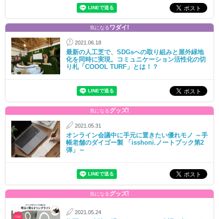
ワダイ!
気になる
2021.06.18
最新の人工芝で、SDGsへの取り組みと屋外緑地
化を同時に実現。コミュニケーション活性化の切
り札「COOOL TURF」とは！？
グッズ!
気になる
2021.05.31
オンライン会議中に手元に置きたい優れモノ ～手
帳老舗のダイゴー製 「isshoni.ノートブック第2
弾」～
グッズ!
気になる
2021.05.24