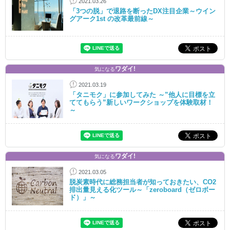
2021.03.26
「3つの脱」で退路を断ったDX注目企業～ウイン
グアーク1st の改革最前線～
ワダイ!
気になる
2021.03.19
「タニモク」に参加してみた ～”他人に目標を立
ててもらう”新しいワークショップを体験取材！
～
ワダイ!
気になる
2021.03.05
脱炭素時代に総務担当者が知っておきたい、CO2
排出量見える化ツール～「zeroboard（ゼロボー
ド）」～