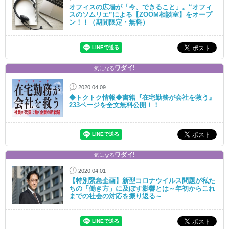
オフィスの広場が「今、できること」。“オフィ
スのソムリエ”による【ZOOM相談室】をオープ
ン！！（期間限定・無料）
ワダイ!
気になる
2020.04.09
◆トクトク情報◆書籍『在宅勤務が会社を救う』
233ページを全文無料公開！！
ワダイ!
気になる
2020.04.01
【特別緊急企画】新型コロナウイルス問題が私た
ちの「働き方」に及ぼす影響とは～年初からこれ
までの社会の対応を振り返る～