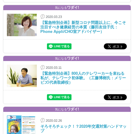
ワダイ!
気になる
2020.03.23
【緊急特別企画】新型コロナ問題以上に、今こそ
注目すべき健康経営の本質（藤田友佳子氏：
Phone Appli/CHO室アドバイザー）
ワダイ!
気になる
2020.03.11
【緊急特別企画】800人のテレワーカーを束ねる
私が、テレワーク初体験。（工藤博樹氏：メリー
ビズ/代表取締役）
ワダイ!
気になる
2020.02.26
そろそろチェック！？2020年交通対策ハンドマッ
プ