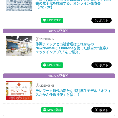
書の電子化を推進する、オンライン発表会
【7/2・木】
ワダイ!
気になる
2020.06.17
体調チェックと出社管理はこれからの
NewNormalに！kintoneを使った独自の”座席チ
ェックインアプリ”をご紹介。
ワダイ!
気になる
2020.06.08
テレワーク時代の新たな福利厚生モデル「オフィ
スおかん仕送り便」とは！？