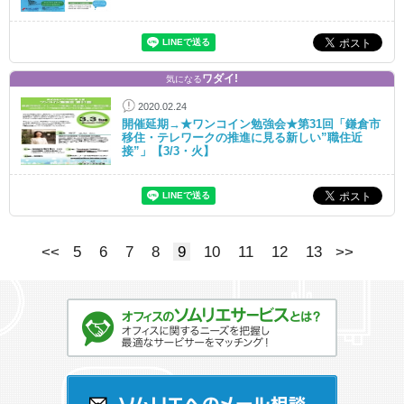
ワダイ!
気になる
2020.02.24
開催延期→★ワンコイン勉強会★第31回「鎌倉市
移住・テレワークの推進に見る新しい”職住近
接”」【3/3・火】
<<
5
6
7
8
9
10
11
12
13
>>
オフィスのソムリエサービスとは？