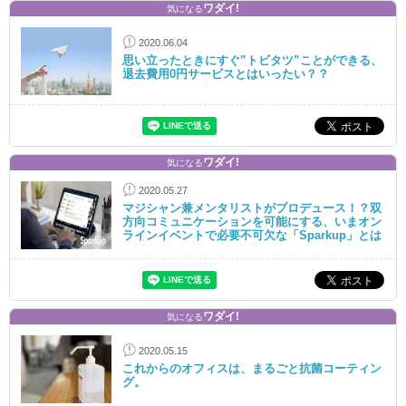
ワダイ!
気になる
2020.06.04
思い立ったときにすぐ”トビタツ”ことができる、
退去費用0円サービスとはいったい？？
ワダイ!
気になる
2020.05.27
マジシャン兼メンタリストがプロデュース！？双
方向コミュニケーションを可能にする、いまオン
ラインイベントで必要不可欠な「Sparkup」とは
ワダイ!
気になる
2020.05.15
これからのオフィスは、まるごと抗菌コーティン
グ。