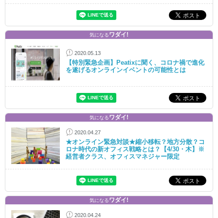
ワダイ!
気になる
2020.05.13
【特別緊急企画】Peatixに聞く、コロナ禍で進化
を遂げるオンラインイベントの可能性とは
ワダイ!
気になる
2020.04.27
★オンライン緊急対談★縮小移転？地方分散？コ
ロナ時代の新オフィス戦略とは？【4/30・木】※
経営者クラス、オフィスマネジャー限定
ワダイ!
気になる
2020.04.24