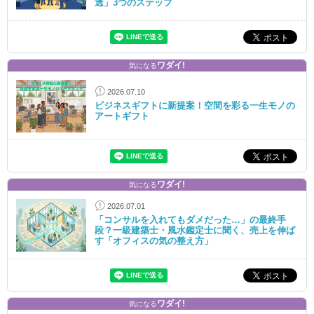
透」3つのステップ
ワダイ!
気になる
2026.07.10
ビジネスギフトに新提案！空間を彩る一生モノの
アートギフト
ワダイ!
気になる
2026.07.01
「コンサルを入れてもダメだった…」の最終手
段？一級建築士・風水鑑定士に聞く、売上を伸ば
す「オフィスの気の整え方」
ワダイ!
気になる