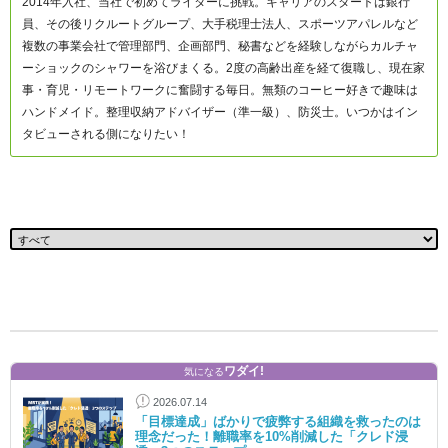
2014年入社、当社で初めてライターに挑戦。キャリアのスタートは銀行
員、その後リクルートグループ、大手税理士法人、スポーツアパレルなど
複数の事業会社で管理部門、企画部門、秘書などを経験しながらカルチャ
ーショックのシャワーを浴びまくる。2度の高齢出産を経て復職し、現在家
事・育児・リモートワークに奮闘する毎日。無類のコーヒー好きで趣味は
ハンドメイド。整理収納アドバイザー（準一級）、防災士。いつかはイン
タビューされる側になりたい！
ワダイ!
気になる
2026.07.14
「目標達成」ばかりで疲弊する組織を救ったのは
理念だった！離職率を10%削減した「クレド浸