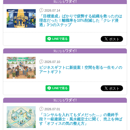
ワダイ!
気になる
2026.07.14
「目標達成」ばかりで疲弊する組織を救ったのは
理念だった！離職率を10%削減した「クレド浸
透」3つのステップ
ワダイ!
気になる
2026.07.10
ビジネスギフトに新提案！空間を彩る一生モノの
アートギフト
ワダイ!
気になる
2026.07.01
「コンサルを入れてもダメだった…」の最終手
段？一級建築士・風水鑑定士に聞く、売上を伸ば
す「オフィスの気の整え方」