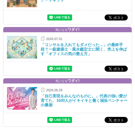
アートギフト
ワダイ!
気になる
2026.07.01
「コンサルを入れてもダメだった…」の最終手
段？一級建築士・風水鑑定士に聞く、売上を伸ば
す「オフィスの気の整え方」
ワダイ!
気になる
2026.06.29
「自己実現をみんなのものに。」代表の強い愛が
育てた、1600人がイキイキと働く福祉ベンチャー
の裏側