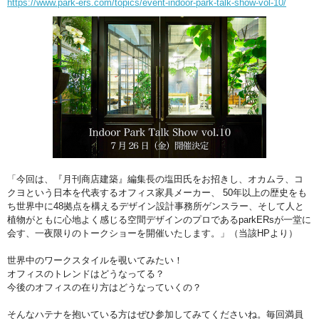
https://www.park-ers.com/topics/event-indoor-park-talk-show-vol-10/
「今回は、『月刊商店建築』編集長の塩田氏をお招きし、オカムラ、コ
クヨという日本を代表するオフィス家具メーカー、 50年以上の歴史をも
ち世界中に48拠点を構えるデザイン設計事務所ゲンスラー、そして人と
植物がともに心地よく感じる空間デザインのプロであるparkERsが一堂に
会す、一夜限りのトークショーを開催いたします。」（当該HPより）
世界中のワークスタイルを覗いてみたい！
オフィスのトレンドはどうなってる？
今後のオフィスの在り方はどうなっていくの？
そんなハテナを抱いている方はぜひ参加してみてくださいね。毎回満員