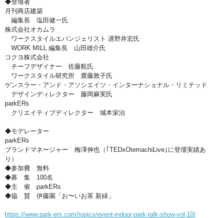
◆登壇者
月刊商店建築
編集長 塩田健一氏
株式会社オカムラ
ワークスタイルエバンジェリスト 遅野井宏氏
WORK MILL 編集長 山田雄介氏
コクヨ株式会社
チーフデザイナー 佐藤航氏
ワークスタイル研究所 齋藤敦子氏
ゲンスラー・アンド・アソシエイツ・インターナショナル・リミテッド
デザインディレクター 藤岡麻実氏
parkERs
クリエイティブディレクター 城本栄治
◆モデレーター
parkERs
ブランドマネージャー 梅澤伸也（｢TEDxOtemachiLive｣に登壇実績あ
り）
◆参加費 無料
◆募 集 100名
◆主 催 parkERs
◆協 賛 伊藤園「お〜いお茶 新緑」
https://www.park-ers.com/topics/event-indoor-park-talk-show-vol-10/