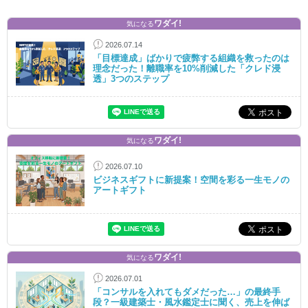
ワダイ!
気になる
2026.07.14
「目標達成」ばかりで疲弊する組織を救ったのは
理念だった！離職率を10%削減した「クレド浸
透」3つのステップ
ワダイ!
気になる
2026.07.10
ビジネスギフトに新提案！空間を彩る一生モノの
アートギフト
ワダイ!
気になる
2026.07.01
「コンサルを入れてもダメだった…」の最終手
段？一級建築士・風水鑑定士に聞く、売上を伸ば