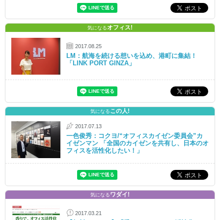
オフィス!
気になる
2017.08.25
LM：航海を続ける想いを込め、港町に集結！
「LINK PORT GINZA」
この人!
気になる
2017.07.13
一色俊秀：コクヨ/“オフィスカイゼン委員会”カ
イゼンマン 「全国のカイゼンを共有し、日本のオ
フィスを活性化したい！」
ワダイ!
気になる
2017.03.21