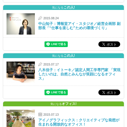
この人!
気になる
2015.08.24
中山知子：博報堂アイ・スタジオ／経営企画部 副
部長「“仕事を楽しむ”ための環境づくり」
この人!
気になる
2015.07.17
八木佳子：イトーキ／認定人間工学専門家 「実現
したいのは、自然とみんなが笑顔になるオフィ
ス」
オフィス!
気になる
2015.07.13
アイノグラフィックス：クリエイティブな発想が
生まれる開放的なオフィス！