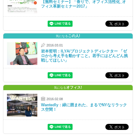
【無料セミナー】「香りで、オフィス活性化_オ
フィス革新セミナー2017」
この人!
気になる
2016.03.01
岩本哲明：ILYA/プロジェクトディレクター 「ゼ
ロから考え手を動かすこと。若手にはどんどん挑
戦してほしい」
オフィス!
気になる
2016.02.08
Wantedly：緑に囲まれた、まるでNYなリラック
ス空間！