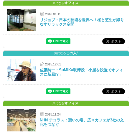
オフィス!
気になる
2016.01.11
リジョブ：日本の技術を世界へ！桜と芝生が織り
なすリラックス空間
この人!
気になる
2015.12.01
佐藤純一：SuMiKa取締役「小屋を設置でオフィ
スに新風!?」
オフィス!
気になる
2015.11.24
NHN テコラス：憩いの場、広々カフェが3社の文
化をつなぐ