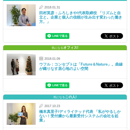
2018.01.31
田村英彦：ふろしきや/代表取締役 「リズムと自
立と。企業と個人の信頼が生み出す変わった働き
方。」
オフィス!
気になる
2018.01.09
ウフル：コンセプトは「Future＆Nature」。曲線
が織りなす居心地のよい空間
この人!
気になる
2017.10.23
橋本真里子/ディライテッド代表 「私がやるしか
ない！受付嬢から最新受付システムの会社を起
業」