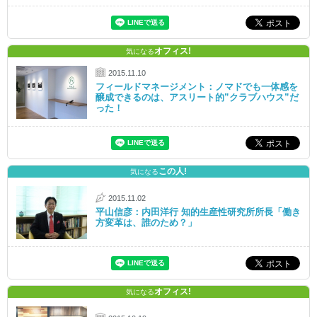
オフィス!
気になる
2015.11.10
フィールドマネージメント：ノマドでも一体感を
醸成できるのは、アスリート的”クラブハウス”だ
った！
この人!
気になる
2015.11.02
平山信彦：内田洋行 知的生産性研究所所長「働き
方変革は、誰のため？」
オフィス!
気になる