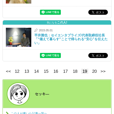
この人!
気になる
2015.05.01
平井雅也：セイエンタプライズ/代表取締役社長
「“備えて暮らす”ことで得られる“安心”を伝えた
い」
<<
12
13
14
15
16
17
18
19
20
>>
セッキ―
この人が書いた記事一覧へ