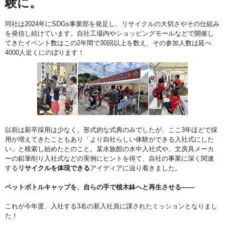
験に。
同社は2024年にSDGs事業部を発足し、リサイクルの大切さやその仕組み
を発信し続けています。自社工場内やショッピングモールなどで開催し
てきたイベント数はこの2年間で30回以上を数え、その参加人数は延べ
4000人近くにのぼります！
以前は新卒採用は少なく、形式的な式典のみでしたが、ここ3年ほどで採
用が増えてきたこともあり「より自社らしい体験ができる入社式にした
い」と模索し始めたとのこと。某水族館の水中入社式や、文房具メーカ
ーの鉛筆削り入社式などの実例にヒントを得て、自社の事業に深く関連
する
リサイクルを体現できる
アイディアに辿り着きました。
ペットボトルキャップを、自らの手で植木鉢へと再生させる—―
これが今年度、入社する3名の新入社員に課されたミッションとなりまし
た！