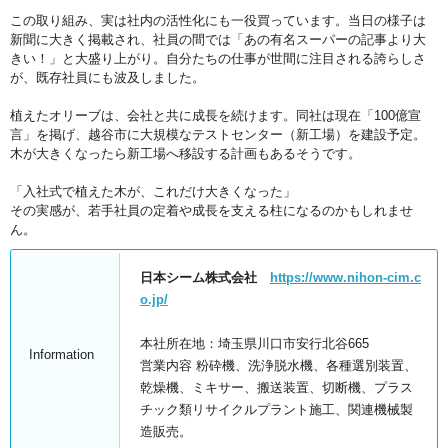
この取り組み、実は社内の活性化にも一役買っています。当日の様子は
新聞に大きく掲載され、社員の間では「あの有名スーパーの記事より大
きい！」と大盛り上がり。自分たちの仕事が世間に注目される誇らしさ
が、既存社員にも波及しました。
植えたオリーブは、会社と共に成長を続けます。同社は現在「100億宣
言」を掲げ、越谷市に大規模なテストセンター（新工場）を建設予定。
木が大きくなったら新工場へ移設する計画もあるそうです。
「入社式で植えた木が、これだけ大きくなった」
その実感が、若手社員の定着や成長を支える柱になるのかもしれませ
ん。
日本シーム株式会社
https://www.nihon-cim.c
o.jp/
本社所在地：埼玉県川口市安行北谷665
Information
営業内容 粉砕機、洗浄脱水機、各種選別装置、
乾燥機、ミキサー、搬送装置、切断機、プラス
チック類リサイクルプラント施工、関連機械製
造販売。