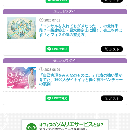
ワダイ!
気になる
2026.07.01
「コンサルを入れてもダメだった…」の最終手
段？一級建築士・風水鑑定士に聞く、売上を伸ば
す「オフィスの気の整え方」
ワダイ!
気になる
2026.06.29
「自己実現をみんなのものに。」代表の強い愛が
育てた、1600人がイキイキと働く福祉ベンチャー
の裏側