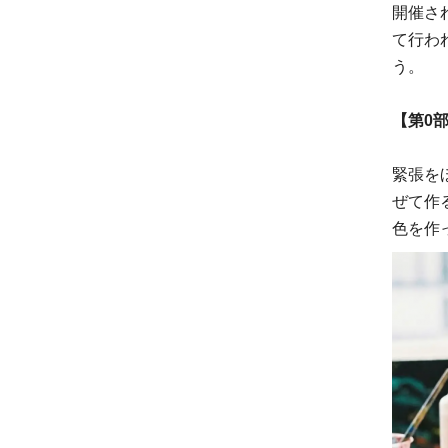
開催され
て行わ
う。
【第0
緊張を
ぜて作
色を作