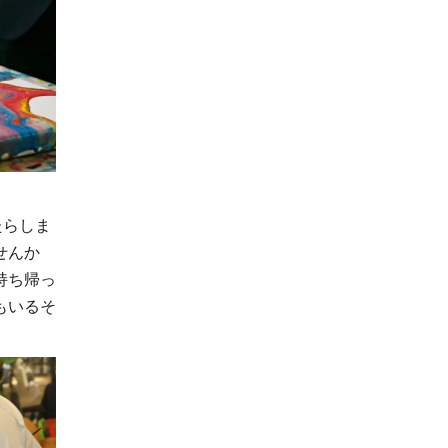
たらしま
せんか
持ち帰っ
もいるそ