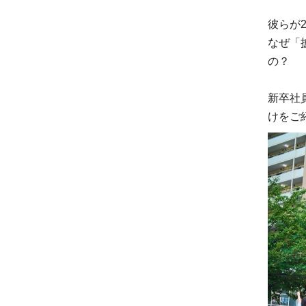
彼らが
なぜ「
の？
新卒社
けをご