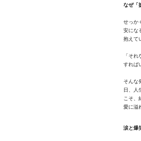
なぜ「
せっか
安にな
抱えて
「それ
すれば
そんな
日、人
こそ、
愛に溢
涙と爆