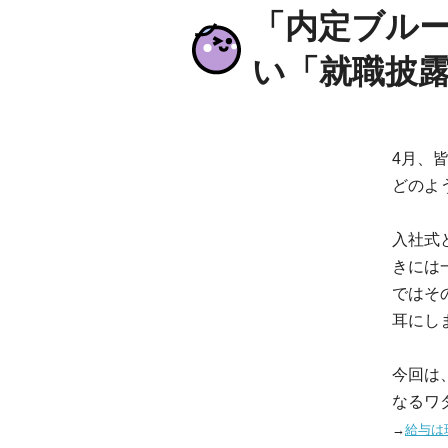
「内定ブル
い「就職披
4月、
どのよ
入社式
きには
ではそ
耳にし
今回は
なるワ
→
給与は