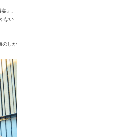
露宴』。
じゃない
自のしか