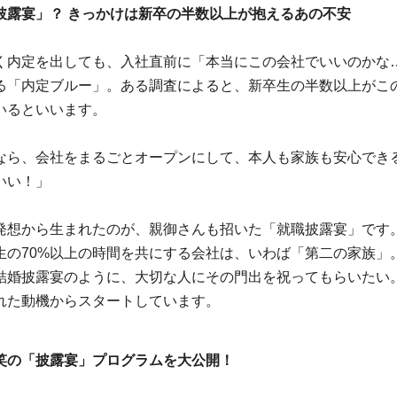
披露宴」？ きっかけは新卒の半数以上が抱えるあの不安
く内定を出しても、入社直前に「本当にこの会社でいいのかな
る「内定ブルー」。ある調査によると、新卒生の半数以上がこ
いるといいます。
なら、会社をまるごとオープンにして、本人も家族も安心でき
いい！」
発想から生まれたのが、親御さんも招いた「就職披露宴」です
生の70%以上の時間を共にする会社は、いわば「第二の家族」
結婚披露宴のように、大切な人にその門出を祝ってもらいたい
れた動機からスタートしています。
笑の「披露宴」プログラムを大公開！