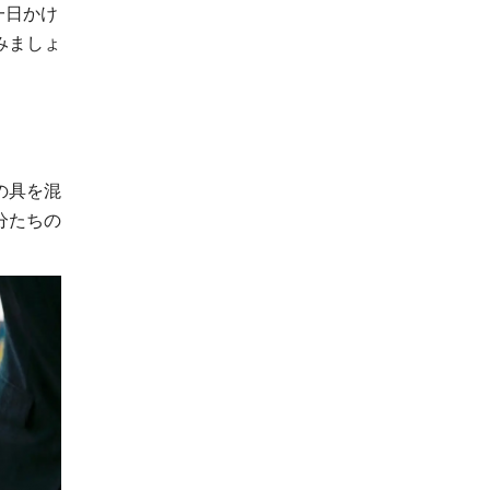
一日かけ
みましょ
の具を混
分たちの