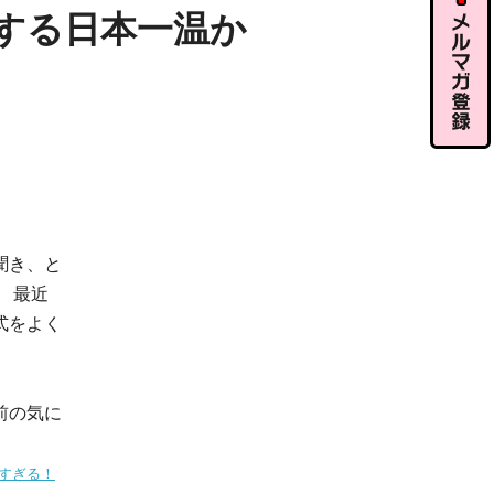
ル相談
する日本一温か
メルマガ
登録
聞き、と
 最近
式をよく
前の気に
すぎる！