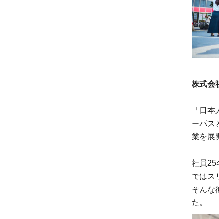
株式会
「日本
ーパス
業を展
社員2
ではス
そんな
た。