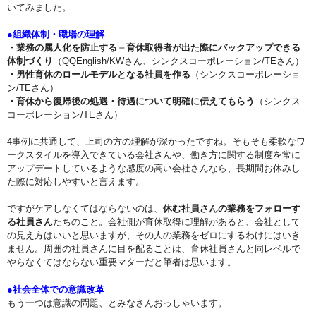
いてみました。
●組織体制・職場の理解
・業務の属人化を防止する＝育休取得者が出た際にバックアップできる
体制づくり
（QQEnglish/KWさん、シンクスコーポレーション/TEさん）
・男性育休のロールモデルとなる社員を作る
（シンクスコーポレーショ
ン/TEさん）
・育休から復帰後の処遇・待遇について明確に伝えてもらう
（シンクス
コーポレーション/TEさん）
4事例に共通して、上司の方の理解が深かったですね。そもそも柔軟なワ
ークスタイルを導入できている会社さんや、働き方に関する制度を常に
アップデートしているような感度の高い会社さんなら、長期間お休みし
た際に対応しやすいと言えます。
ですがケアしなくてはならないのは、
休む社員さんの業務をフォローす
る社員さん
たちのこと。会社側が育休取得に理解があると、会社として
の見え方はいいと思いますが、その人の業務をゼロにするわけにはいき
ません。周囲の社員さんに目を配ることは、育休社員さんと同レベルで
やらなくてはならない重要マターだと筆者は思います。
●社会全体での意識改革
もう一つは意識の問題、とみなさんおっしゃいます。