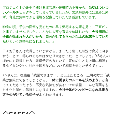
プロジェクトの途中で抜ける罪悪感や復職時の不安から、
当初はついつ
いメールチェック
をしてしまっていましたが、緊急時以外には連絡は来
ず、育児に集中できる環境を配慮していただき感謝しています。
独身の頃、子供の面倒を見るために早く帰宅する先輩を見て、正直ピン
と来ていませんでした。こんなに大変な育児を体験した今、
今後周囲に
子供が生まれた人がいたら、自分がしてもらった以上の配慮をしていき
たい
という気持ちになれました。」
日々お子さんは成長していますから、まったく違った状況で育児に向き
合うことで、得られるものはかなり大きかったことでしょう。YSさんの
ほかにも取得した方、取得予定の方もいて、育休のことを上司に相談す
るタイミングや、社内手続きなどについて相談を受けたそうですよ。
YSさんは、復職後「残業できます！」と伝えたところ、上司の方は「残
業は無限にできてしまうから、
一緒に働き方のルールを決めよう
」と言
ってくださったそう。不安な気持ちがある中での復職、こんな言葉をも
らえたら温かい気持ちになりますね。
会社全体がハッピーになれる働き
方を心がけている
様子がよくわかります。