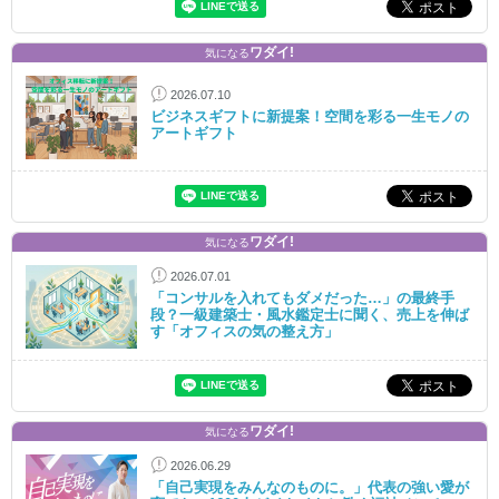
ワダイ!
気になる
2026.07.10
ビジネスギフトに新提案！空間を彩る一生モノの
アートギフト
ワダイ!
気になる
2026.07.01
「コンサルを入れてもダメだった…」の最終手
段？一級建築士・風水鑑定士に聞く、売上を伸ば
す「オフィスの気の整え方」
ワダイ!
気になる
2026.06.29
「自己実現をみんなのものに。」代表の強い愛が