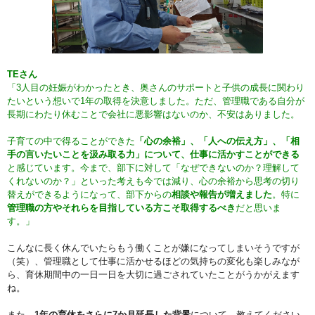
TEさん
「3人目の妊娠がわかったとき、奥さんのサポートと子供の成長に関わり
たいという想いで1年の取得を決意しました。ただ、管理職である自分が
長期にわたり休むことで会社に悪影響はないのか、不安はありました。
子育ての中で得ることができた
「心の余裕」、「人への伝え方」、「相
手の言いたいことを汲み取る力」について、仕事に活かすことができる
と感じています。今まで、部下に対して「なぜできないのか？理解して
くれないのか？」といった考えも今では減り、心の余裕から思考の切り
替えができるようになって、部下からの
相談や報告が増えました
。特に
管理職の方やそれらを目指している方こそ取得するべき
だと思いま
す。」
こんなに長く休んでいたらもう働くことが嫌になってしまいそうですが
（笑）、管理職として仕事に活かせるほどの気持ちの変化も楽しみなが
ら、育休期間中の一日一日を大切に過ごされていたことがうかがえます
ね。
また、
1年の育休をさらに7か月延長した背景
について、教えてください