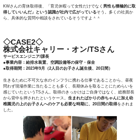
KWさんの育休取得後、「育児休暇って女性だけでなく
男性も積極的に取
得していいんだ」という認識が社内で広がっている
そう。多くの社員か
ら、具体的な質問や相談をされているそうですよ＾＾
◇CASE2◇
株式会社キャリー・オン/TSさん
サービスエンジニア/課長
●事業内容：給排水装置、空調設備等の保守・保全
●取得期間：2023年9月（2人目のお子さん誕生後、20日間）
生きるために不可欠な水のインフラに携わる仕事であることから、昼夜
問わず現場作業に当たることも多く、長期休みを取ることにためらいを
感じていたというTSさん。取得のきっかけはご自身ではなく、総務部長
から背中を押されたというケース。
生まれたばかりの赤ちゃんに加え幼
稚園児の上のお子さんへのケアも必要な時期に、20日間の取得
をされま
した。