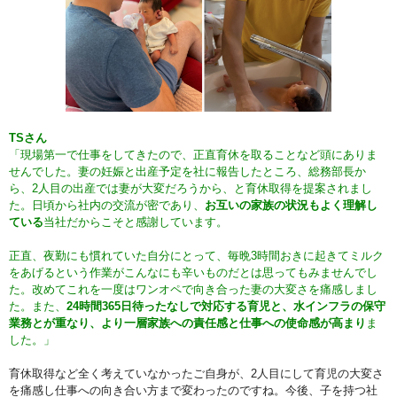
TSさん
「現場第一で仕事をしてきたので、正直育休を取ることなど頭にありま
せんでした。妻の妊娠と出産予定を社に報告したところ、総務部長か
ら、2人目の出産では妻が大変だろうから、と育休取得を提案されまし
た。日頃から社内の交流が密であり、
お互いの家族の状況もよく理解し
ている
当社だからこそと感謝しています。
正直、夜勤にも慣れていた自分にとって、毎晩3時間おきに起きてミルク
をあげるという作業がこんなにも辛いものだとは思ってもみませんでし
た。改めてこれを一度はワンオペで向き合った妻の大変さを痛感しまし
た。また、
24時間365日待ったなしで対応する育児と、水インフラの保守
業務とが重なり、より一層家族への責任感と仕事への使命感が高まり
ま
した。」
育休取得など全く考えていなかったご自身が、2人目にして育児の大変さ
を痛感し仕事への向き合い方まで変わったのですね。今後、子を持つ社