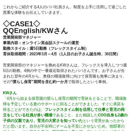
これからご紹介する4人のパパ社員さん、制度を上手に活用して過ごした
貴重な体験をお伝えしていきます。
◇CASE1◇
QQEnglish/KWさん
営業開発部マネジャー
事業内容：オンライン英会話スクールの運営
勤務スタイル：週5日勤務（フレックスタイム制）
育休取得期間：2023年3月～4月（1人目のお子さん誕生時、30日間）
営業開発部のマネジャーを務めるKWさんは、フレックスを導入しつつ週
5日の勤務。4例の中で一番最近取得されたパパさんです。お子さんが生
まれた翌年の4月から、奥様の職場復帰に向けて保育園も無事に決まり、
その
“慣らし保育”期間を含む約一か月
で取得したという事例。
KWさん
「4月から始まる保育園の慣らし保育の期間で育休をとることで、職場復
帰を予定している妻のサポートに回ることができました。すぐに承諾を
得ることができたのは、
フレックスタイム制を活用して仕事と育児の両
立をしている社員が多い職場
であること、また相談した
COO自身も2歳の
子供の父親であり、育児の大変さを知っていた
という背景があったから
だと思います。自分が不在時にチームを不安にさせないため、他部署の