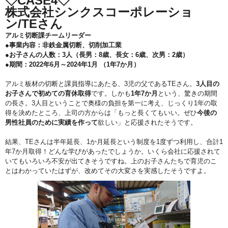
◇CASE4◇
株式会社シンクスコーポレーショ
ン/TEさん
アルミ切断課チームリーダー
●事業内容：非鉄金属切断、切削加工業
●お子さんの人数：3人（長男：8歳、長女：6歳、次男：2歳）
●期間：2022年6月～2024年1月 （1年7か月）
アルミ板材の切断と課員指導にあたる、3児の父であるTEさん。
3人目の
お子さんで初めての育休取得
です。しかも
1年7か月
という、驚きの期間
の長さ。3人目ということで奥様の負担を第一に考え、じっくり1年の取
得を決めたところ、上司の方からは「もっと長くてもいい。ぜひ
今後の
男性社員のために実績を作って
欲しい」と応援されたそうです。
結果、TEさんは半年延長、1か月延長という制度を1度ずつ利用し、合計1
年7か月取得！どんな学びがあったでしょうか。いくら会社に応援されて
いてもいろいろ不安が出てきそうですね。上のお子さんたちで育児のこ
とはわかっていたはずが、改めてその大変さを実感したそうですよ。