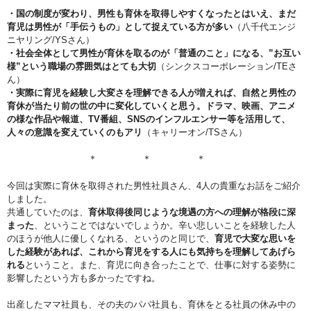
・国の制度が変わり、男性も育休を取得しやすくなったとはいえ、まだ
育児は男性が「手伝うもの」として捉えている方が多い
（八千代エンジ
ニヤリング/YSさん）
・社会全体として男性が育休を取るのが「普通のこと」になる、”お互い
様”という職場の雰囲気はとても大切
（シンクスコーポレーション/TEさ
ん）
・実際に育児を経験し大変さを理解できる人が増えれば、自然と男性の
育休が当たり前の世の中に変化していくと思う。ドラマ、映画、アニメ
の様な作品や報道、TV番組、SNSのインフルエンサー等を活用して、
人々の意識を変えていくのもアリ
（キャリーオン/TSさん）
＊ ＊ ＊
今回は実際に育休を取得された男性社員さん、4人の貴重なお話をご紹介
しました。
共通していたのは、
育休取得後同じような境遇の方への理解が格段に深
まった
、ということではないでしょうか。辛い悲しいことを経験した人
のほうが他人に優しくなれる、というのと同じで、
育児で大変な思いを
した経験があれば、これから育児をする人にも気持ちを理解してあげら
れる
ということ。また、育児に向き合ったことで、仕事に対する姿勢に
影響したという方も多かったですね。
出産したママ社員も、その夫のパパ社員も、育休をとる社員の休み中の