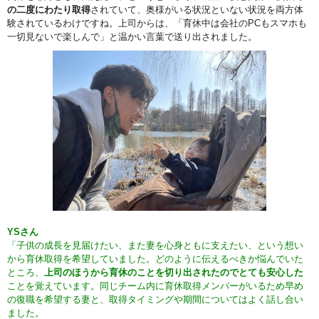
の二度にわたり取得
されていて、奥様がいる状況といない状況を両方体
験されているわけですね。上司からは、「育休中は会社のPCもスマホも
一切見ないで楽しんで」と温かい言葉で送り出されました。
YSさん
「子供の成長を見届けたい、また妻を心身ともに支えたい、という想い
から育休取得を希望していました。どのように伝えるべきか悩んでいた
ところ、
上司のほうから育休のことを切り出されたのでとても安心した
ことを覚えています。同じチーム内に育休取得メンバーがいるため早め
の復職を希望する妻と、取得タイミングや期間についてはよく話し合い
ました。