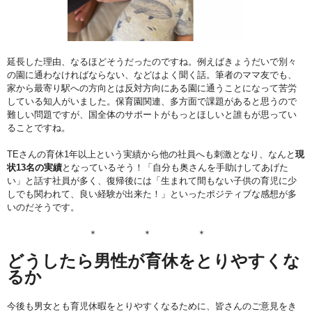
延長した理由、なるほどそうだったのですね。例えばきょうだいで別々
の園に通わなければならない、などはよく聞く話。筆者のママ友でも、
家から最寄り駅への方向とは反対方向にある園に通うことになって苦労
している知人がいました。保育園関連、多方面で課題があると思うので
難しい問題ですが、国全体のサポートがもっとほしいと誰もが思ってい
ることですね。
TEさんの育休1年以上という実績から他の社員へも刺激となり、なんと
現
状13名の実績
となっているそう！「自分も奥さんを手助けしてあげた
い」と話す社員が多く、復帰後には「生まれて間もない子供の育児に少
しでも関われて、良い経験が出来た！」といったポジティブな感想が多
いのだそうです。
＊ ＊ ＊
どうしたら男性が育休をとりやすくな
るか
今後も男女とも育児休暇をとりやすくなるために、皆さんのご意見をき