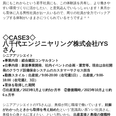
員にもこれからという若手社員にも、この体験談を共有し、より働きや
すい環境づくりに活かしたい、と意気込んでいらっしゃいます！来月か
ら育休に入る男性社員がお一人いるので、周りの社員が全力でバックア
ップする体制がいままさにつくられているそうですよ＾＾
◇CASE3◇
八千代エンジニヤリング株式会社/YS
さん
シニアアソシエイト
●事業内容：総合建設コンサルタント
●仕事内容：新規事業開発、社内イベントの企画・運営等。現在は自社開
発のクラウド設備保全システムのカスタマーサクセス担当
●勤務スタイル：出産前／9:00-20:00（在宅週1日）、出産後／9:00-
18:00（在宅週2、3日）
●育休を取得した期間
①出産直後／2023年1月より約5か月半 ②妻復職時／2023年10月より約
6ヵ月半
シニアアソシエイトのYSさんは、奥様が同じ職場で働いています。
妊娠
がわかったときから取得を考え始めた
という“意識高い系”パパ社員さん、
奥様を心身ともに支えたい、という想いから、
出産直後と奥様の復職時