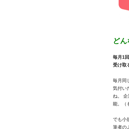
どん
毎月1
受け取
毎月同
気付い
ね。 
能。（
でも小
筆者の