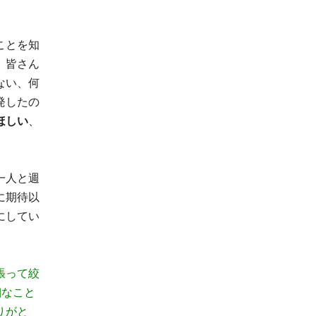
ことを知
、皆さん
ない、何
発したの
ほしい
、
一人と週
に期待以
にしてい
張って絞
細なこと
りがと