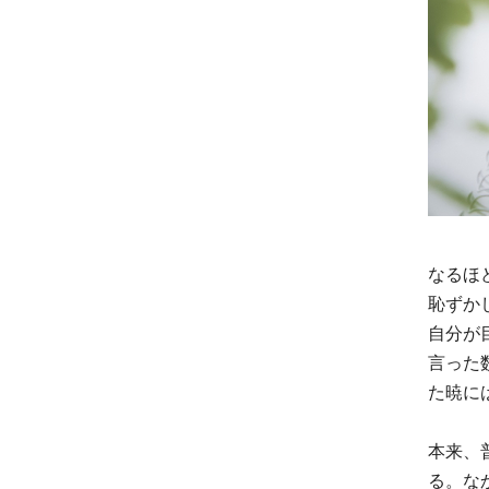
なるほ
恥ずか
自分が
言った
た暁に
本来、
る。な