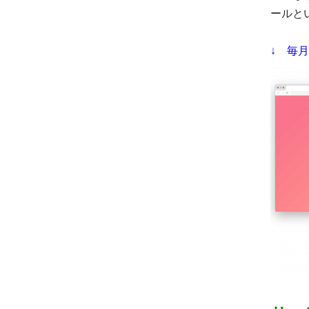
ールと
↓ 毎