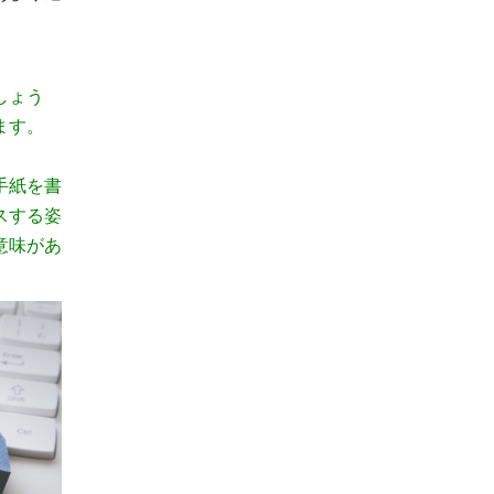
しょう
ます。
手紙を書
スする姿
意味があ