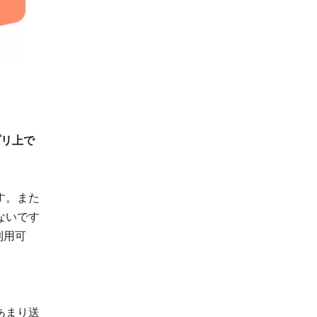
プリ上で
す。また
ないです
利用可
あまり送