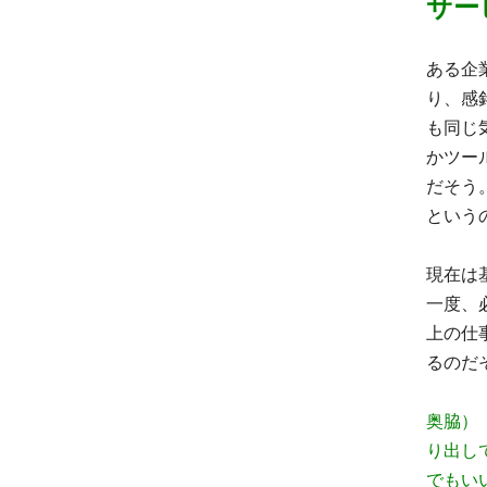
サー
ある企
り、感
も同じ
かツー
だそう
という
現在は
一度、
上の仕
るのだ
奥脇）
り出し
でもい