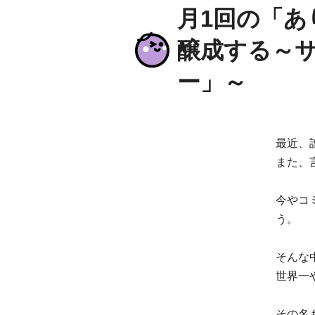
月1回の「
醸成する～
ー」～
最近、
また、
今やコ
う。
そんな
世界一
その名