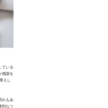
している
が感謝を
導入し
照れもあ
便利なツ