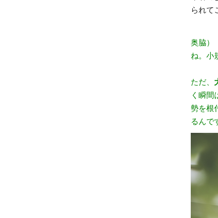
られて
奥脇）
ね。小
ただ、
く瞬間
勢を根
るんで