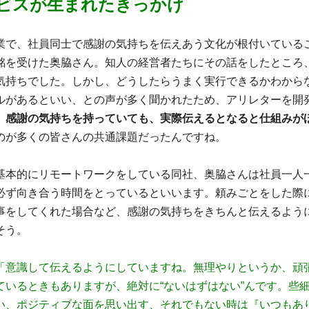
ビスが生まれたきっかけ
業で、社員同士で感謝の気持ちを伝えあう文化が根付いている
銘を受けた奥脇さん。知人の経営者たちにその話をしたところ
気持ちでした。しかし、どうしたらうまく実行できるかわから
ルがあるといい、との声が多く聞かれたため、アリレターを開
。
感謝の気持ちを持っていても、実際伝えるとなると仕組みが
のが多くの皆さんの共通課題だったんですね。
基本的にリモートワークをしている同社、奥脇さんは社員一人
必ず向き合う時間をとっているといいます。頼みごとをした際
事をしてくれた場合など、感謝の気持ちをきちんと伝えるよう
そう。
「意識して伝えるようにしていますね。無理やりというか、頑
ているときもありますが、絶対に“ないはずはない”んです。些
い、ポジティブな面を思い出す、それでもない時は『いつもあ