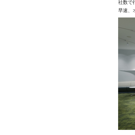
社数で
早速、