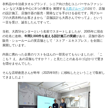
衣料品や今治産タオルブランド、シニア向け含むユニバーサルファッシ
ョン など大阪を中心に6つの事業を 展開する
大西グループ
の1社で、店舗
の設計施工、店舗什器の販売・開発などを手がける会社です。同グルー
プの大西衣料のお客さまから「店舗設計も大西さんでやってよ」という
一言を受け、誕生したんですって。
当初、大西SIセンターという名前でスタートしましたが、2005年に現在
の社名に改称。
年間2,000件を超える設計施工の実績
があり、店舗什器の
販売・ショールームの実店舗として「ストア・エキスプレス」を全国に
展開しています。
内装に携わった企業のリストをほんの一部見せてもらいましたが、「こ
こも？ え、あの店舗もですか？！」と見たことのあるロゴばかりで驚き
を隠せませんでした。
そんな店研創意さんが昨年（2025年9月）に移転したということで取材し
てきましたよ！