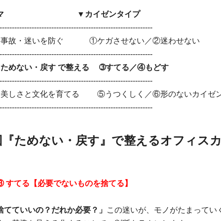
ーマ ▼カイゼンタイプ
--------------------------------------------------------------
 事故・迷いを防ぐ ①ケガさせない／②迷わせない
--------------------------------------------------------------
 ためない・戻す で整える ➂すてる／④もどす
--------------------------------------------------------------
 美しさと文化を育てる ⑤うつくしく／⑥形のないカイゼ
--------------------------------------------------------------
回『ためない・戻す』で整えるオフィス
③ すてる【必要でないものを捨てる】
捨てていいの？だれか必要？」
この迷いが、モノがたまってい