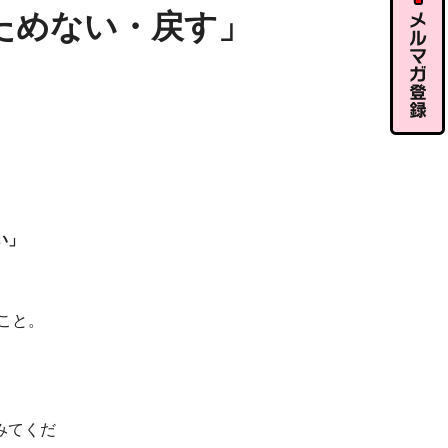
ル相談
ためない・戻す」
メルマガ
登録
、
い」
こと。
みてくだ