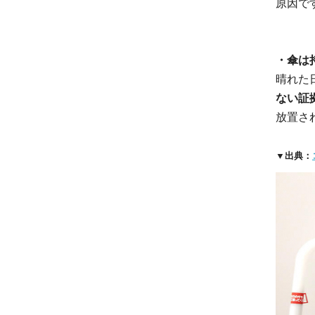
原因で
・傘は
晴れた
ない証
放置さ
▼出典：