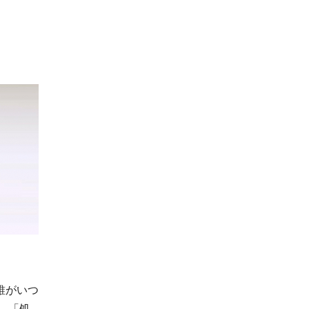
誰がいつ
、「処