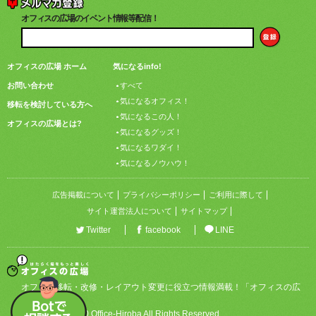
オフィスの広場のイベント情報等配信！
オフィスの広場 ホーム
気になるinfo!
お問い合わせ
すべて
気になるオフィス！
移転を検討している方へ
気になるこの人！
オフィスの広場とは?
気になるグッズ！
気になるワダイ！
気になるノウハウ！
広告掲載について
プライバシーポリシー
ご利用に際して
サイト運営法人について
サイトマップ
Twitter
facebook
LINE
オフィス移転・改修・レイアウト変更に役立つ情報満載！「オフィスの広
場」
Copyright © 2020 Office-Hiroba All Rights Reserved.