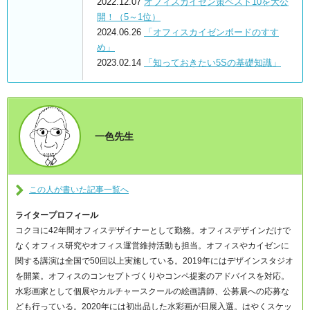
2022.12.07
オフィスカイゼン策ベスト10を大公
開！（5～1位）
2024.06.26
「オフィスカイゼンボードのすす
め」
2023.02.14
「知っておきたい5Sの基礎知識」
一色先生
この人が書いた記事一覧へ
ライタープロフィール
コクヨに42年間オフィスデザイナーとして勤務。オフィスデザインだけで
なくオフィス研究やオフィス運営維持活動も担当。オフィスやカイゼンに
関する講演は全国で50回以上実施している。2019年にはデザインスタジオ
を開業。オフィスのコンセプトづくりやコンペ提案のアドバイスを対応。
水彩画家として個展やカルチャースクールの絵画講師、公募展への応募な
ども行っている。2020年には初出品した水彩画が日展入選。はやくスケッ