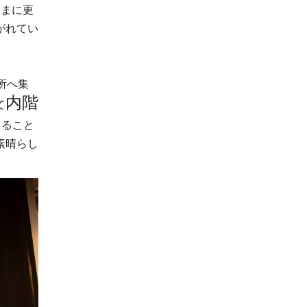
うまに更
がれてい
所へ集
内階
て
きること
素晴らし