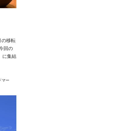
月の移転
今回の
」に集結
ドマー