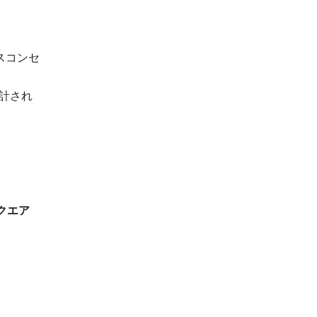
スコンセ
計され
クエア