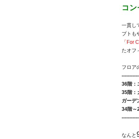
コン
一貫し
プトも
「For
たオフ
フロア
-----------
36階
35階
ガーデ
34階～
-----------
なんと