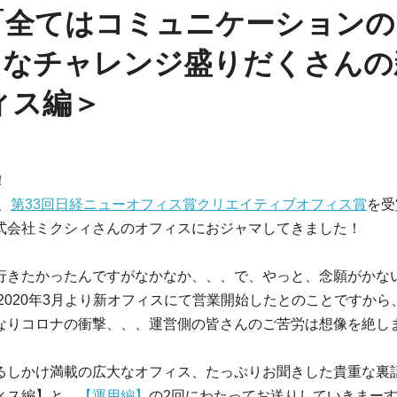
「全てはコミュニケーションの
たなチャレンジ盛りだくさんの
ィス編＞
！
年、
第33回日経ニューオフィス賞クリエイティブオフィス賞
を受
式会社ミクシィさんのオフィスにおジャマしてきました！
行きたかったんですがなかなか、、、で、やっと、念願がかな
2020年3月より新オフィスにて営業開始したとのことですから
なりコロナの衝撃、、、運営側の皆さんのご苦労は想像を絶し
るしかけ満載の広大なオフィス、たっぷりお聞きした貴重な裏
ィス編】と、
【運用編】
の2回にわたってお送りしていきまー