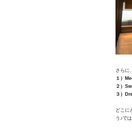
さらに
１）Me
２）S
３）D
どこに
う♪で