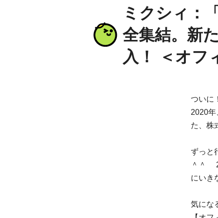
ミクシィ：
全集結。新
入！ ＜オフ
ついに
2020
た、株
ずっと
＾＾ 
にいき
気にな
【オフ