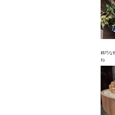
精巧な
ね