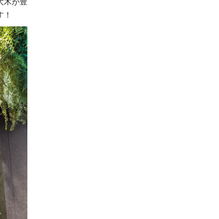
大木が豊
す！