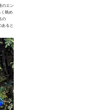
発のエン
らく眺め
名の
のあると