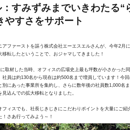
：すみずみまでいきわたる“
きやすさをサポート
ニアファーストを謳う株式会社エーエスエルさんが、今年2月
大移転したということで、おジャマしてきました！
前に取材した当時、オフィスの広場史上最も坪数が小さかった
。社員は約130名から現在は約500名まで増員しています！今
と別にあった事業所を集約し、さらに数年後の社員数1,000名
を見込んでの拡大移転となりました。
オフィスでも、社長じきじきにこだわりポイントを大量にご紹
た！さあ行ってみよう～！