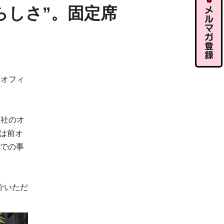
ル相談
らしさ”。固定席
メルマガ
にオフィ
登録
同社のオ
回は前オ
までの事
介いただ