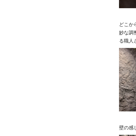
どこか
妙な調
る職人
壁の感