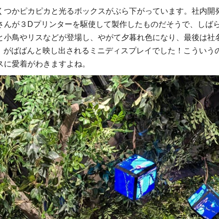
くつかピカピカと光るボックスがぶら下がっています。社内開
さんが３Dプリンターを駆使して製作したものだそうで、しば
と小鳥やリスなどが登場し、やがて夕暮れ色になり、最後は社
L」がばばんと映し出されるミニディスプレイでした！こういう
スに愛着がわきますよね。