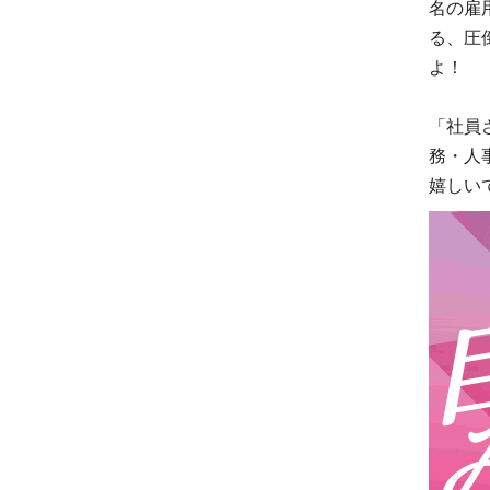
名の雇
る、圧
よ！
「社員
務・人
嬉しい