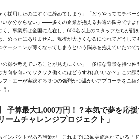
かく採用したのにすぐに辞めてしまう」「どうやってモチベー
いいか分からない」—―多くの企業が抱える共通の悩みですよね
じく、事業所は全国に点在し、600名以上のスタッフたちが顔
は、めったにありません。規模が大きくなるにつれてどうして
ニケーションが薄くなってしまうという悩みを抱えていたので
いの顔や考えていることが見えにくい」「多様な背景を持つ仲
じ方向を向いてワクワク働くにはどうすればいいか？」この課
ルフ・エーが実践する３つの強烈かつ温かいアプローチをご紹
ょう。
】 予算最大1,000万円！？本気で夢を応
リームチャレンジプロジェクト」
もインパクトがある施策が、これまでに3回実施されている「