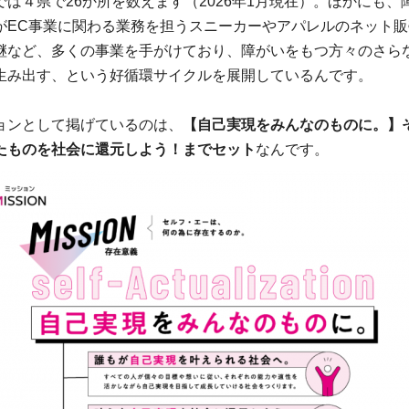
では４県で26か所を数えます（2026年1月現在）。ほかにも、
がEC事業に関わる業務を担うスニーカーやアパレルのネット販
継など、多くの事業を手がけており、障がいをもつ方々のさら
生み出す、という好循環サイクルを展開しているんです。
ョンとして掲げているのは、
【自己実現をみんなのものに。】
たものを社会に還元しよう！までセット
なんです。