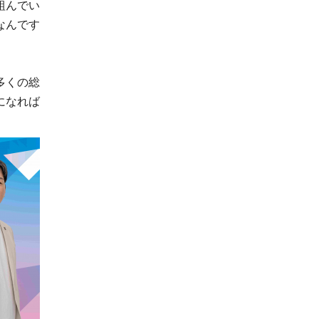
組んでい
なんです
多くの総
になれば