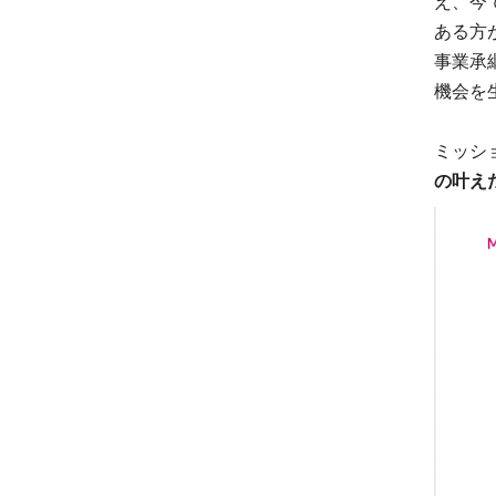
え、今
ある方
事業承
機会を
ミッシ
の叶え