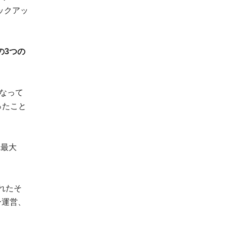
ックアッ
の3つの
なって
ったこと
れ最大
れたそ
ー運営、