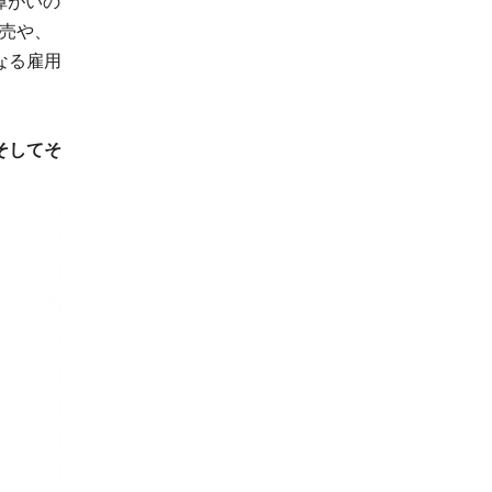
障がいの
売や、
なる雇用
そしてそ