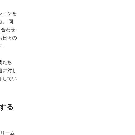
ションを
。 同
を合わせ
も日々の
す。
間たち
題に対し
介してい
援する
ドリーム