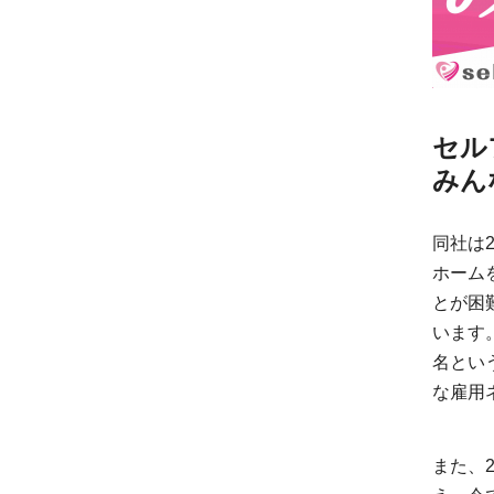
セル
みん
同社は
ホーム
とが困
います。
名とい
な雇用
また、