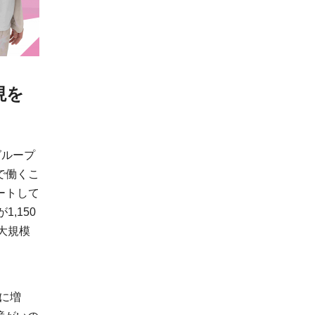
現を
グループ
で働くこ
ートして
,150
大規模
倍に増