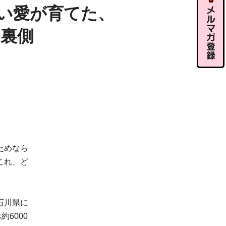
ル相談
い愛が育てた、
の裏側
メルマガ
登録
ためなら
これ、ど
石川県に
6000