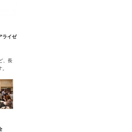
アライゼ
ど、長
す。
全