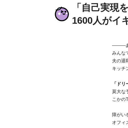
「自己実現
1600人が
―――
みんな
夫の退
キッチ
「ドリ
莫大な
こかの
障がい
オフィ