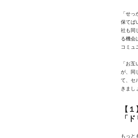
「せっ
保てば
社も同
る機会
コミュ
「お互
が、同
て、セ
きまし
【１
「ド
もっと