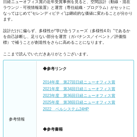
日経ニューオフィス賞の近年受賞事例を見ると、空間設計（動線・混在
ラウンジ・可視情報装置）と運営（専任組織・プログラム）がセットに
なってはじめて“セレンディピティ”は継続的な価値に変わることが分かり
ます。
設計だけに偏らず、多様性が“学び合うフェーズ（多様性4.0）”であるか
を自己診断し、足りない部分を運営（ガバナンス／イベント／評価指
標）で補うことが創造性をさらに高めることになります。
ここまで読んでいただきありがとうございます。
◆参考リンク
2014年度 第27回日経ニューオフィス賞
2021年度 第34回日経ニューオフィス賞
2023年度 第36回日経ニューオフィス賞
2025年度 第38回日経ニューオフィス賞
2022 ベルシステム24HP
参考情報
◆参考書籍