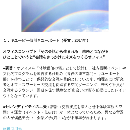
１．キユーピー仙川キユーポート（受賞：2014年）
オフィスコンセプト「その会話から生まれる 未来とつながる」
ひとことでいうと“会話をきっかけに未来をつくるオフィス”
●要旨
：オフィスを「体験価値の場」として設計し、社内横断イベントや
文化的プログラムを運営する仕組み（専任の運営部門＝キユーポート
部）を持つことで、偶発的な交流を目的としています。物理的には研究
者とオフィスワーカーの交流を促進する空間ゾーニング、来客や社員が
交流するラウンジ、回遊を促す動線など“出会いの場”を前提にしたレイア
ウトとなっています。
●セレンディピティの工夫
：設計（交流接点を増大させる体験重視の空
間）＋運営（イベント・仕掛け）が一体となっているため、異なる背景
の人が偶然出会い、会話／学びにつながる確率が高まります。
画像引用元