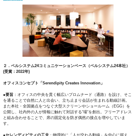
２．ベルシステム24コミュニケーションベース（ベルシステム24本社）
(受賞：2022年)
オフィスコンセプト「Serendipity Creates Innovation」
●要旨
：オフィスの中央を貫く幅広いプロムナード（通路）を設け、そこ
を通ることで自然に人と出会い、立ち止まり会話が生まれる動線計画。
また本社・全国拠点をつなぐ大型スクリーンやショールーム（EGG）を
公開し、社内外の人が情報に触れて対話する“場“を創出。フリーアドレス
と組み合わせることで、席の固定化を防ぎ偶然の接点を増やしていま
す。
●セレンディピティの工夫
：物理的に「人が交わる動線」を中心に据え、