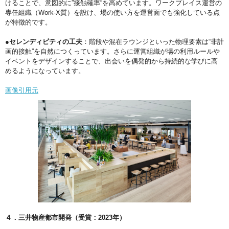
けることで、意図的に”接触確率“を高めています。ワークプレイス運営の
専任組織（Work-X質）を設け、場の使い方を運営面でも強化している点
が特徴的です。
●セレンディピティの工夫
：階段や混在ラウンジといった物理要素は“非計
画的接触”を自然につくっています。さらに運営組織が場の利用ルールや
イベントをデザインすることで、出会いを偶発的から持続的な学びに高
めるようになっています。
画像引用元
４．三井物産都市開発（受賞：2023年）