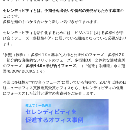
セレンディピティとは、予期せぬ出会いや偶然の発見がもたらす幸運
の
ことです。
多様な知のぶつかり合いから新しい気づきが生まれます。
セレンディピティを活性化するためには、ビジネスにおける多様性が学
び合うフェーズ（多様性4.0*）に届いている組織となっている必要があり
ます。
*参照（抜粋）：多様性1.0＝基本的人権と公正性のフェーズ、多様性2.0
＝部分的な直接的なメリットのフェーズ、多様性3.0＝全体的な適材適所
のフェーズ、
多様性4.0＝学び合うフェーズ
。（『創造する組織』永井翔
吾著/BOW BOOKSより）
今回は多様性が“学び合うフェーズ”に届いている前提で、2014年以降の日
経ニューオフィス賞推進賞受賞オフィスから、セレンディピティの促進
にフォーカスした設計と運営の実践例をご紹介します。