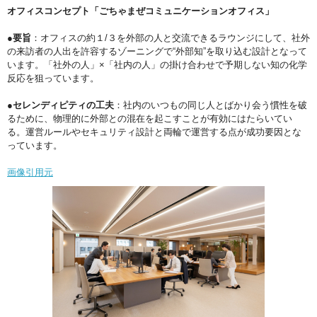
オフィスコンセプト「ごちゃまぜコミュニケーションオフィス」
●要旨
：オフィスの約１/３を外部の人と交流できるラウンジにして、社外
の来訪者の人出を許容するゾーニングで“外部知”を取り込む設計となって
います。「社外の人」×「社内の人」の掛け合わせで予期しない知の化学
反応を狙っています。
●セレンディピティの工夫
：社内のいつもの同じ人とばかり会う慣性を破
るために、物理的に外部との混在を起こすことが有効にはたらいてい
る。運営ルールやセキュリティ設計と両輪で運営する点が成功要因とな
っています。
画像引用元