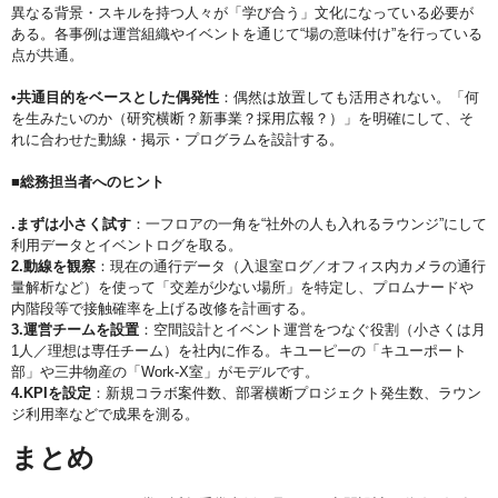
異なる背景・スキルを持つ人々が「学び合う」文化になっている必要が
ある。各事例は運営組織やイベントを通じて“場の意味付け”を行っている
点が共通。
•共通目的をベースとした偶発性
：偶然は放置しても活用されない。「何
を生みたいのか（研究横断？新事業？採用広報？）」を明確にして、そ
れに合わせた動線・掲示・プログラムを設計する。
■総務担当者へのヒント
.まずは小さく試す
：一フロアの一角を“社外の人も入れるラウンジ”にして
利用データとイベントログを取る。
2.動線を観察
：現在の通行データ（入退室ログ／オフィス内カメラの通行
量解析など）を使って「交差が少ない場所」を特定し、プロムナードや
内階段等で接触確率を上げる改修を計画する。
3.運営チームを設置
：空間設計とイベント運営をつなぐ役割（小さくは月
1人／理想は専任チーム）を社内に作る。キユーピーの「キユーポート
部」や三井物産の「Work-X室」がモデルです。
4.KPIを設定
：新規コラボ案件数、部署横断プロジェクト発生数、ラウン
ジ利用率などで成果を測る。
まとめ