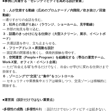
■事例に共通する「セレンディピティを高める設計要素」
１．人が交差する動線（広めのプロムナード／内階段／吹き抜け／回遊
動線）
—通りすがりの会話を生む。
２．社外との混ざりあい（ラウンジ、ショールーム、見学動線）
— 外部の知見を取り込む。
３．話題のきっかけになる仕掛け（大型スクリーン、展示、イベントボ
ード）
— 共通話題を作り、立ち止まらせる。
４．フリーアドレス＋席流動を設計
— 固定席の閉塞感を無くし、偶発的接触を増やす。
５．空間運営（People＋Program）を組織化する（専任の運営チーム、
Work-X室、オフィス・イベント企画）
— ただ“出会える場”を作るだけでなく、出会いが学びに変わる仕掛けまで
担保する。
６．ゾーニングで“交流”と“集中”をコントロール
— セキュリティや業務集中エリアは確保しつつ、交流ゾーンは積極的に
開放する。
■運営面（設計だけではない重要点）
•多様性の成熟（多様性4.0）
：設計だけでセレンディピティは起きない。