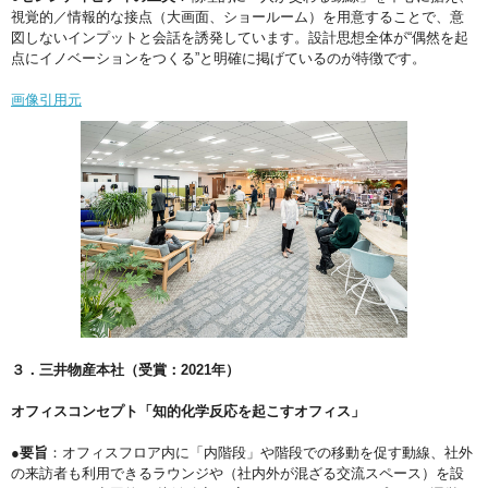
視覚的／情報的な接点（大画面、ショールーム）を用意することで、意
図しないインプットと会話を誘発しています。設計思想全体が“偶然を起
点にイノベーションをつくる”と明確に掲げているのが特徴です。
画像引用元
３．三井物産本社（受賞：2021年）
オフィスコンセプト「知的化学反応を起こすオフィス」
●要旨
：オフィスフロア内に「内階段」や階段での移動を促す動線、社外
の来訪者も利用できるラウンジや（社内外が混ざる交流スペース）を設