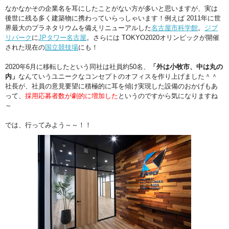
なかなかその企業名を耳にしたことがない方が多いと思いますが、実は
後世に残る多く建築物に携わっていらっしゃいます！例えば 2011年に世
界最大のプラネタリウムを備えリニューアルした
名古屋市科学館
。
ジブ
リパーク
に
JPタワー名古屋
。さらには TOKYO2020オリンピックが開催
された現在の
国立競技場
にも！
2020年6月に移転したという同社は社員約50名、
「外は小牧市、中は丸の
内」
なんていうユニークなコンセプトのオフィスを作り上げました＾＾
社長が、社員の意見要望に積極的に耳を傾け実現した設備のおかげもあ
って、
採用応募者数が劇的に増加した
というのですから気になりますね
～
では、行ってみよう～～！！