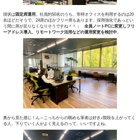
現状は
固定席運用
。社員約50名のうち、常時オフィスを利用するのは20
名ほどだそうで、24席のほかフリー席もあります。採用強化であっとい
う間に席が足りなくなりそうですね＾＾；
全員ノートPCに変更しフリ
ーアドレス導入、リモートワーク活用などの運用変更を検討中
。
奥から見た感じ！ん～こっちからの眺めも筆者は好き♪階段を上がってく
る人、下りていく人がよく見えるのって、いいですよね。