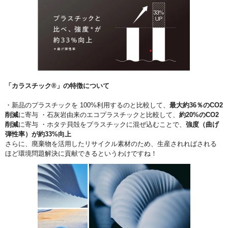
「カラスチック®」の特徴について
・新品のプラスチックを 100%利用するのと比較して、
最大約36％のCO2
削減
に寄与 ・石灰岩由来のエコプラスチックと比較して、
約20%のCO2
削減
に寄与 ・ホタテ貝殻をプラスチックに混ぜ込むことで、
強度（曲げ
弾性率）が約33%向上
さらに、廃棄物を活用したリサイクル素材のため、生産されればされる
ほど環境問題解決に貢献できるというわけですね！