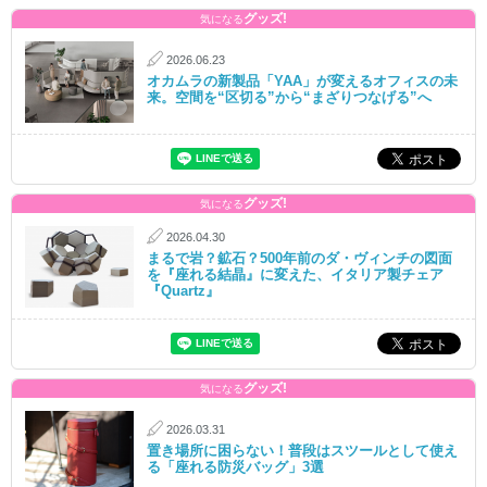
グッズ!
気になる
2026.06.23
オカムラの新製品「YAA」が変えるオフィスの未
来。空間を“区切る”から“まざりつなげる”へ
グッズ!
気になる
2026.04.30
まるで岩？鉱石？500年前のダ・ヴィンチの図面
を『座れる結晶』に変えた、イタリア製チェア
『Quartz』
グッズ!
気になる
2026.03.31
置き場所に困らない！普段はスツールとして使え
る「座れる防災バッグ」3選