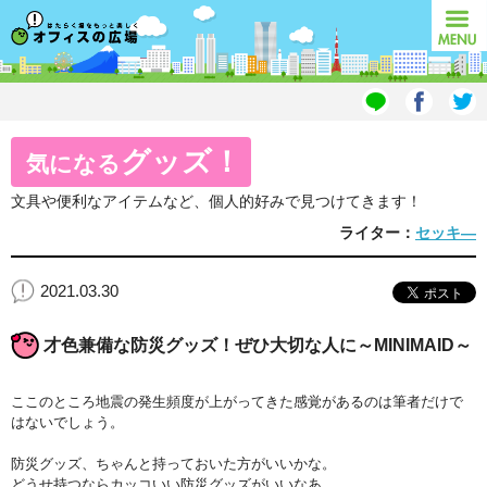
オフィスの広場
MENU
グッズ！
気になる
文具や便利なアイテムなど、個人的好みで見つけてきます！
ライター：
セッキ―
2021.03.30
才色兼備な防災グッズ！ぜひ大切な人に～MINIMAID～
ここのところ地震の発生頻度が上がってきた感覚があるのは筆者だけで
はないでしょう。
防災グッズ、ちゃんと持っておいた方がいいかな。
どうせ持つならカッコいい防災グッズがいいなあ。