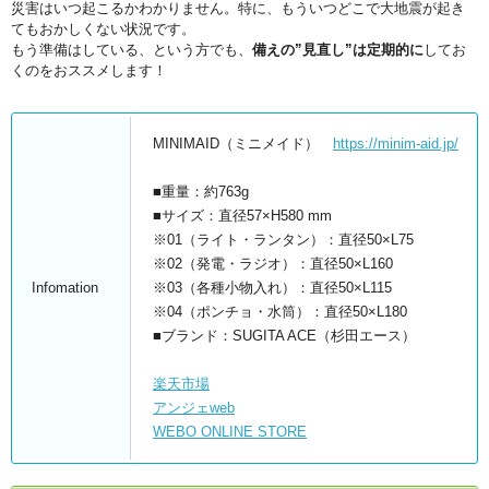
災害はいつ起こるかわかりません。特に、もういつどこで大地震が起き
てもおかしくない状況です。
もう準備はしている、という方でも、
備えの”見直し”は定期的に
してお
くのをおススメします！
MINIMAID（ミニメイド）
https://minim-aid.jp/
■重量：約763g
■サイズ：直径57×H580 mm
※01（ライト・ランタン）：直径50×L75
※02（発電・ラジオ）：直径50×L160
Infomation
※03（各種小物入れ）：直径50×L115
※04（ポンチョ・水筒）：直径50×L180
■ブランド：SUGITA ACE（杉田エース）
楽天市場
アンジェweb
WEBO ONLINE STORE