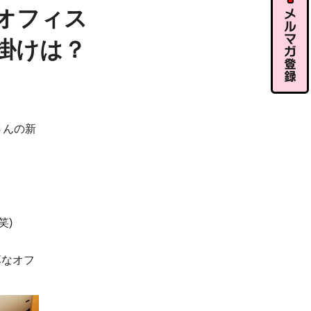
ル相談
オフィス
仕掛けは？
メルマガ
登録
さんの新
」
笑)
落なオフ