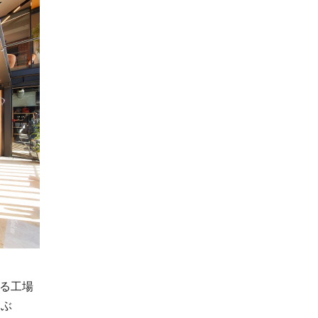
ある工場
つぶ