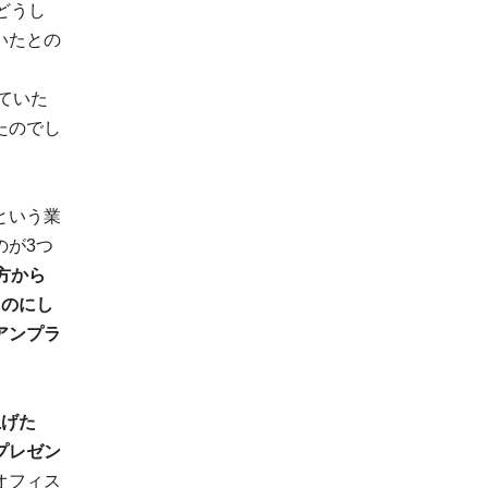
どうし
いたとの
ていた
たのでし
という業
のが3つ
方から
ものにし
アンプラ
上げた
プレゼン
オフィス