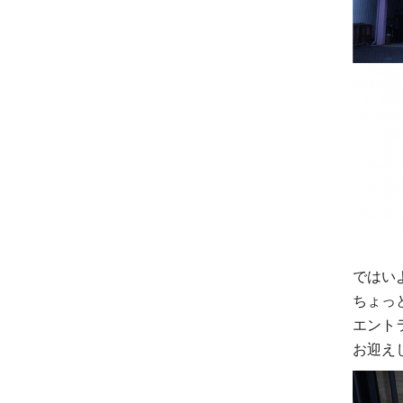
ではい
ちょっ
エント
お迎え