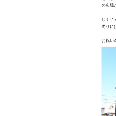
の広場
じゃじ
周りに
お祝い