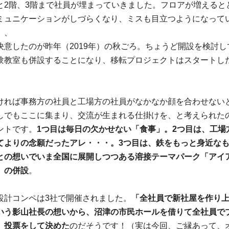
と2階、3階まで社員が埋まっていきました。フロアが増えると
ミュニケーションがしづらくなり、ミスも目立つようになって
、、
決意したのが昨年（2019年）の秋ごろ。ちょうど開設を検討し
験教室も併設することになり、移転プロジェクトはスタートし
ければ事務方の社員と工場方の社員がなかなか顔を合わせない
しでもここに集まり、交流が生まれる仕掛けを、と考えられた
ントです。
1つ目は毎日の欠かせない「食事」。2つ目は、工場
てよりの念願だったアレ・・・。3つ目は、鉄をもっと身近な
との想いでいま全国に展開しつつある溶接テーマパーク「アイ
」の併設
。
設計コンペは3社で開催されました。
「全社員で新社屋を作り
いう影山社長の想いから、沼津の市民ホールを借りて全社員で
、投票をして決めた
のだそうです！（実は今回、ご縁あって、