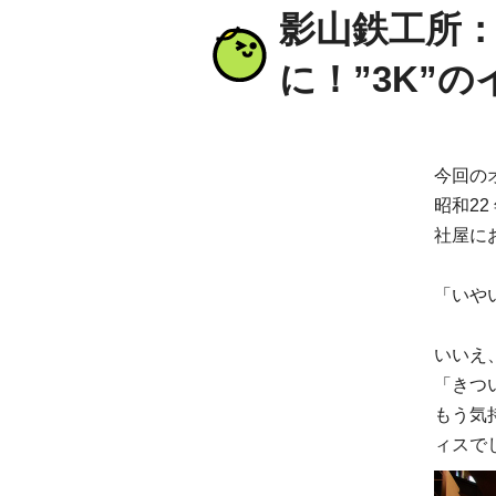
影山鉄工所
に！”3K”
今回の
昭和22
社屋に
「いや
いいえ
「きつ
もう気
ィスで