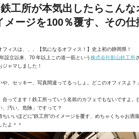
：鉄工所が本気出したらこんな
のイメージを100％覆す、その
オフィスは、、、【気になるオフィス！】史上初の静岡県！
 年設立以来、70 年以上この道一筋という
株式会社影山鉄工所
おジャマしました！
いや、セッキー、写真間違ってるっしょ。どこのオフィスよ？
、合ってます！鉄工所っていう名前のカフェでもないですよ。(
い、汚い、危険」ですって？
持ちいいほどに”鉄工所”のイメージを覆す、めちゃくちゃお洒
したよ＾＾