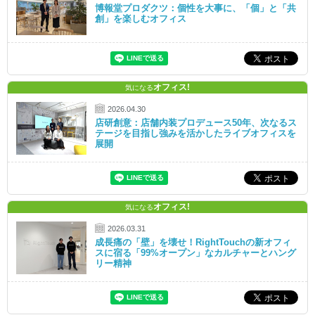
博報堂プロダクツ：個性を大事に、「個」と「共
創」を楽しむオフィス
オフィス!
気になる
2026.04.30
店研創意：店舗内装プロデュース50年、次なるス
テージを目指し強みを活かしたライブオフィスを
展開
オフィス!
気になる
2026.03.31
成長痛の「壁」を壊せ！RightTouchの新オフィ
スに宿る「99%オープン」なカルチャーとハング
リー精神