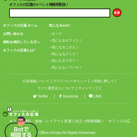
オフィスの広場のイベント情報等配信！
オフィスの広場 ホーム
気になるinfo!
お問い合わせ
すべて
気になるオフィス！
移転を検討している方へ
気になるこの人！
オフィスの広場とは?
気になるグッズ！
気になるワダイ！
気になるノウハウ！
広告掲載について
プライバシーポリシー
ご利用に際して
サイト運営法人について
サイトマップ
Twitter
facebook
LINE
オフィス移転・改修・レイアウト変更に役立つ情報満載！「オフィスの広
場」
Copyright © 2020 Office-Hiroba All Rights Reserved.