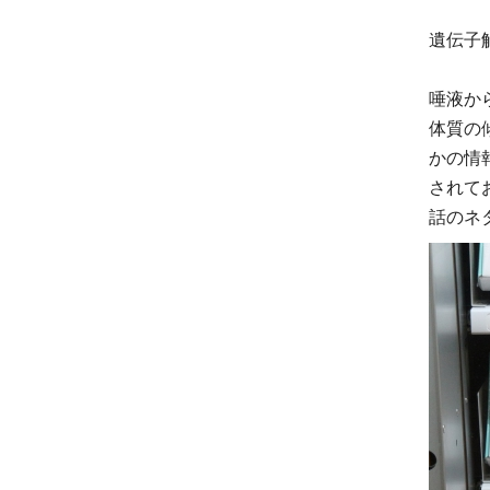
遺伝子
唾液か
体質の
かの情
されて
話のネ