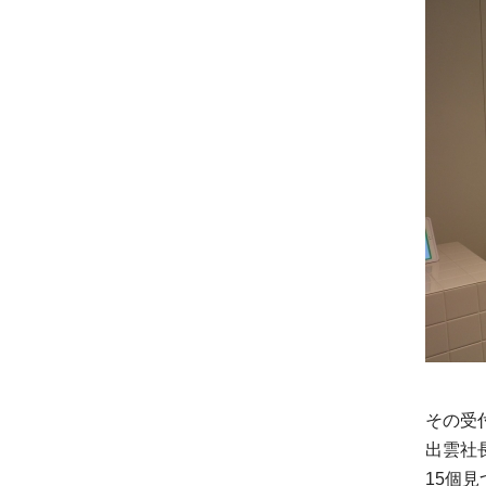
その受
出雲社
15個