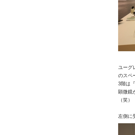
ユーグ
のスペ
3階は
顕微鏡
（笑）
左側に