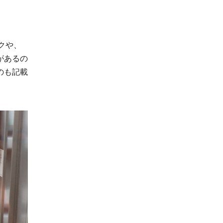
クや、
があるの
のも記載