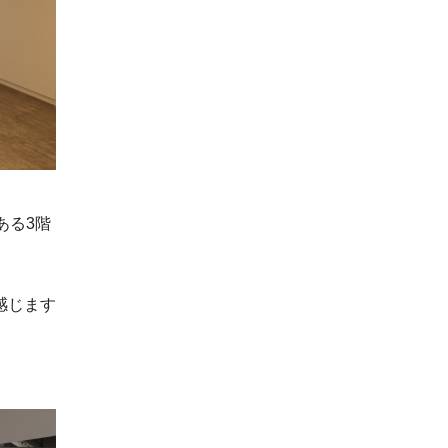
ある3階
感じます