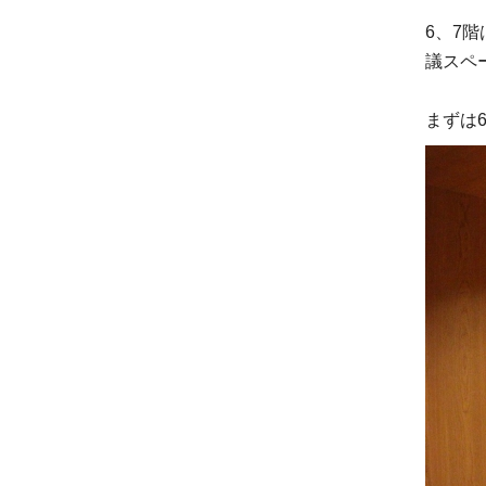
6、7
議スペ
まずは