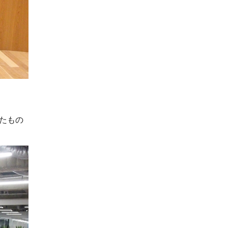
。
きたもの