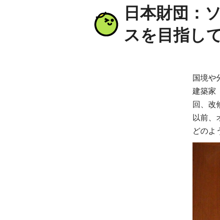
日本財団：
スを目指し
国境や
建築家
回、改
以前、
どのよ