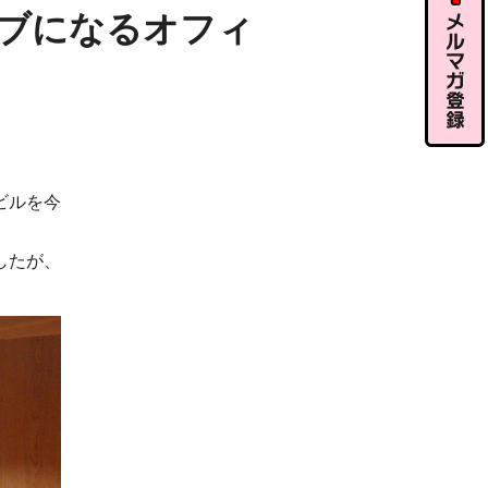
ル相談
ブになるオフィ
メルマガ
。
登録
ビルを今
したが、