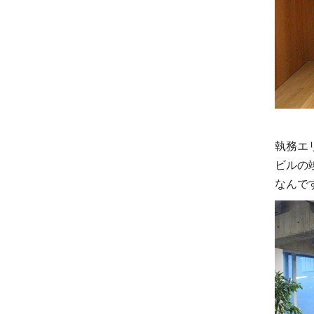
執務エ
ビルの
なんで