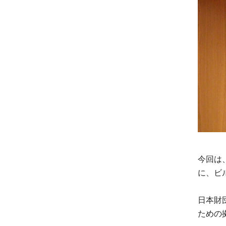
今回は
に、ビ
日本財
ための