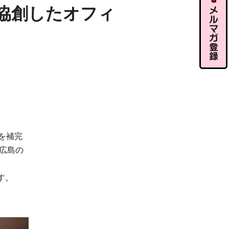
ル相談
協創したオフィ
メルマガ
登録
を補完
、広島の
す。