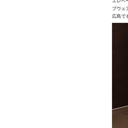
エレベ
プウェア
広島で