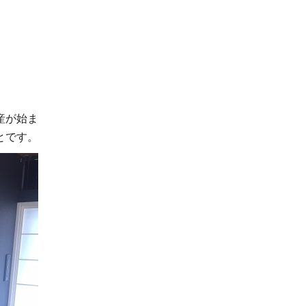
。
産が始ま
とです。