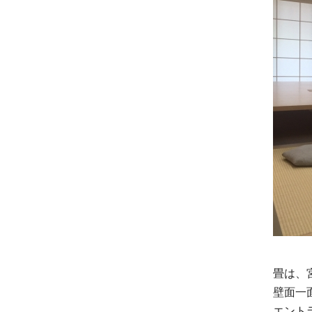
畳は、
壁面一
エント