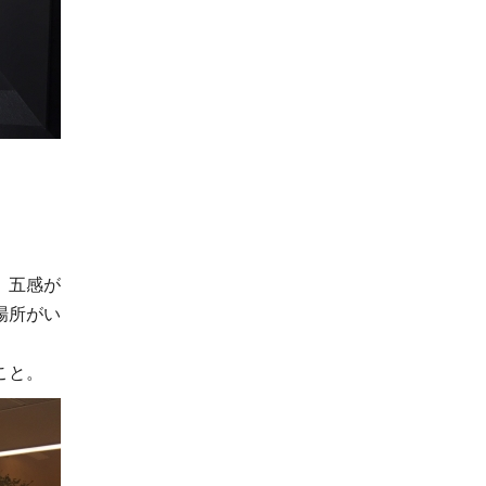
、五感が
場所がい
こと。