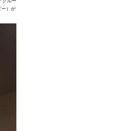
／グルー
ピー）が