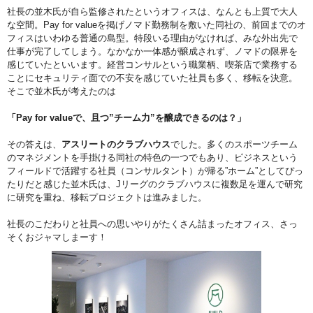
社長の並木氏が自ら監修されたというオフィスは、なんとも上質で大人
な空間。Pay for valueを掲げノマド勤務制を敷いた同社の、前回までのオ
フィスはいわゆる普通の島型。特段いる理由がなければ、みな外出先で
仕事が完了してしまう。なかなか一体感が醸成されず、ノマドの限界を
感じていたといいます。経営コンサルという職業柄、喫茶店で業務する
ことにセキュリティ面での不安を感じていた社員も多く、移転を決意。
そこで並木氏が考えたのは
「Pay for valueで、且つ”チーム力”を醸成できるのは？」
その答えは、
アスリートのクラブハウス
でした。多くのスポーツチーム
のマネジメントを手掛ける同社の特色の一つでもあり、ビジネスという
フィールドで活躍する社員（コンサルタント）が帰る”ホーム”としてぴっ
たりだと感じた並木氏は、Jリーグのクラブハウスに複数足を運んで研究
に研究を重ね、移転プロジェクトは進みました。
社長のこだわりと社員への思いやりがたくさん詰まったオフィス、さっ
そくおジャマしまーす！