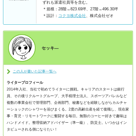
ずれも派遣社員等を含む。
＊規模：28階→823.69坪、27階→496.30坪
＊設計：
コクヨ株式会社
、株式会社ゼオ
セッキ―
この人が書いた記事一覧へ
ライタープロフィール
2014年入社、当社で初めてライターに挑戦。キャリアのスタートは銀行
員、その後リクルートグループ、大手税理士法人、スポーツアパレルなど
複数の事業会社で管理部門、企画部門、秘書などを経験しながらカルチャ
ーショックのシャワーを浴びまくる。2度の高齢出産を経て復職し、現在家
事・育児・リモートワークに奮闘する毎日。無類のコーヒー好きで趣味は
ハンドメイド。整理収納アドバイザー（準一級）、防災士。いつかはイン
タビューされる側になりたい！