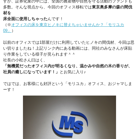
すが、証券化業の中には、全国の農産物や自然を守る活動のファンドも
多数。そんな視点から、今回のオフィス移転では
東京奥多摩の森の間伐
材を
床全面に使用しちゃった
んです！
（※
オフィスの床を東京ヒノキに替えちゃいませんか？「モリユカ
09」
）
以前のオフィスでは1部屋だけに利用していたヒノキの間伐材、今回は思
い切りましたね！上記リンク内にある動画には、同社のみなさんが床貼
り作業をしている様子が見られます＾＾
社長の小松さん曰はく、
「無機質だったオフィス内が明るくなり、温かみや自然の木の香りが、
社員の癒しになっています！」
とお気に入り♪
ではでは、お客様にも好評という「モリユカ」オフィス、おジャマしま
ーす！