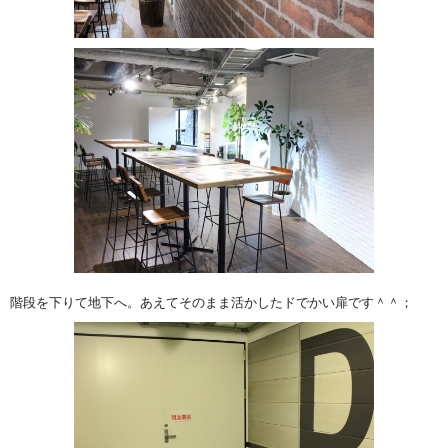
階段を下りて地下へ。あえてそのまま活かしたドでかい扉です＾＾；