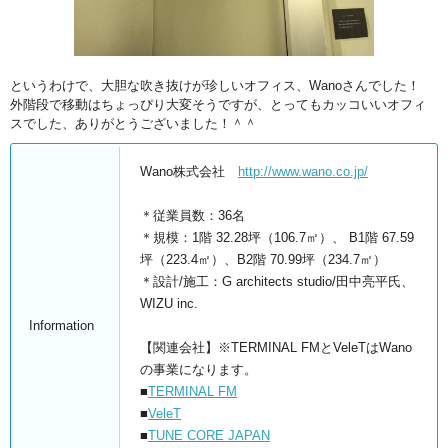
というわけで、大胆な吹き抜けが珍しいオフィス、Wanoさんでした！
外階段で移動はちょっぴり大変そうですが、とってもカッコいいオフィ
スでした、ありがとうございました！＾＾
Wano株式会社
http://www.wano.co.jp/
＊従業員数：36名
＊規模：1階 32.28坪（106.7㎡）、 B1階 67.59
坪（223.4㎡）、B2階 70.99坪（234.7㎡）
＊設計/施工：G architects studio/田中亮平氏、
WIZU inc.
Information
【関連会社】※TERMINAL FMとVeleTはWano
の事業になります。
■
TERMINAL FM
■
VeleT
■
TUNE CORE JAPAN