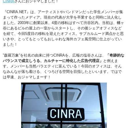
CINRA
さんにおジャマしました！
『CINRA.NET』は、アーティストやバンドマンだった学生メンバーが集
まって作ったメディア。現在の代表が大学を卒業すると同時に法人化し
ました。2003年に創業以来、4度の移転はすべて渋谷区内。当初は、幡ヶ
谷にあるビルの屋上の一室からスタートし、その後シェアオフィスなど
を経て、今回5度目の移転を迎えたオフィス。サブカルムード満点かと思
いきや、とってもとってもおしゃれな海外カフェ風空間に仕上がってい
ました！
”森羅万象”を社名の由来に持つCINRAを、広報の塩谷さんは、
「奇跡的な
バランスで成立しうる、カルチャーに特化した広告代理店」
と例えま
す。メンバーも当然バラエティに富んでいる！今回のオフィスは、そん
なみんなが落ち着ける、くつろげる空間を目指したといいます。ではで
は早速、おジャマしまーす！