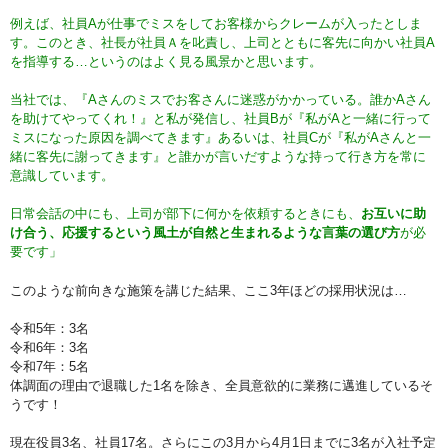
例えば、社員Aが仕事でミスをしてお客様からクレームが入ったとしま
す。このとき、社長が社員Ａを叱責し、上司とともに客先に向かい社員A
を指導する…というのはよく見る風景かと思います。
当社では、『Aさんのミスでお客さんに迷惑がかかっている。誰かAさん
を助けてやってくれ！』と私が発信し、社員Bが『私がAと一緒に行って
ミスになった原因を調べてきます』あるいは、社員Cが『私がAさんと一
緒に客先に謝ってきます』と誰かが言いだすような持って行き方を常に
意識しています。
日常会話の中にも、上司が部下に何かを依頼するときにも、
お互いに助
け合う、応援するという風土が自然と生まれるような言葉の選び方
が必
要です」
このような前向きな施策を講じた結果、ここ3年ほどの採用状況は…
令和5年：3名
令和6年：3名
令和7年：5名
体調面の理由で退職した1名を除き、全員意欲的に業務に邁進しているそ
うです！
現在役員3名、社員17名。さらにこの3月から4月1日までに3名が入社予定