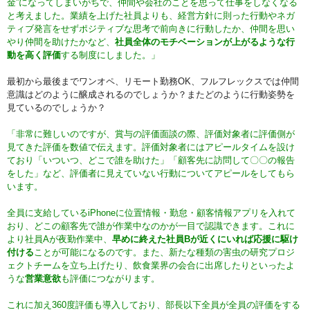
金”になってしまいがちで、仲間や会社のことを思って仕事をしなくなる
と考えました。業績を上げた社員よりも、経営方針に則った行動やネガ
ティブ発言をせずポジティブな思考で前向きに行動したか、仲間を思い
やり仲間を助けたかなど、
社員全体のモチベーションが上がるような行
動を高く評価
する制度にしました。」
最初から最後までワンオペ、リモート勤務OK、フルフレックスでは仲間
意識はどのように醸成されるのでしょうか？またどのように行動姿勢を
見ているのでしょうか？
「非常に難しいのですが、賞与の評価面談の際、評価対象者に評価側が
見てきた評価を数値で伝えます。評価対象者にはアピールタイムを設け
ており「いついつ、どこで誰を助けた」「顧客先に訪問して〇〇の報告
をした」など、評価者に見えていない行動についてアピールをしてもら
います。
全員に支給しているiPhoneに位置情報・勤怠・顧客情報アプリを入れて
おり、どこの顧客先で誰が作業中なのかが一目で認識できます。これに
より社員Aが夜勤作業中、
早めに終えた社員Bが近くにいれば応援に駆け
付ける
ことが可能になるのです。また、新たな種類の害虫の研究プロジ
ェクトチームを立ち上げたり、飲食業界の会合に出席したりといったよ
うな
営業意欲
も評価につながります。
これに加え360度評価も導入しており、部長以下全員が全員の評価をする