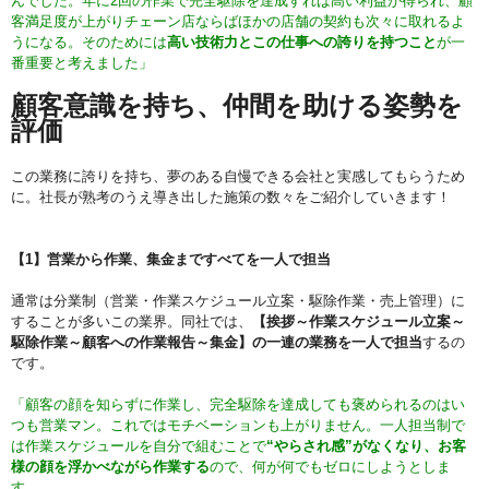
んでした。年に2回の作業で完全駆除を達成すれば高い利益が得られ、顧
客満足度が上がりチェーン店ならばほかの店舗の契約も次々に取れるよ
うになる。そのためには
高い技術力とこの仕事への誇りを持つこと
が一
番重要と考えました」
顧客意識を持ち、仲間を助ける姿勢を
評価
この業務に誇りを持ち、夢のある自慢できる会社と実感してもらうため
に。社長が熟考のうえ導き出した施策の数々をご紹介していきます！
【1】営業から作業、集金まですべてを一人で担当
通常は分業制（営業・作業スケジュール立案・駆除作業・売上管理）に
することが多いこの業界。同社では、
【挨拶～作業スケジュール立案～
駆除作業～顧客への作業報告～集金】の一連の業務を一人で担当
するの
です。
「顧客の顔を知らずに作業し、完全駆除を達成しても褒められるのはい
つも営業マン。これではモチベーションも上がりません。一人担当制で
は作業スケジュールを自分で組むことで
“やらされ感”がなくなり、お客
様の顔を浮かべながら作業する
ので、何が何でもゼロにしようとしま
す。