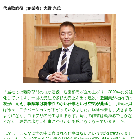
代表取締役（創業者）大野 宗氏
「当社では駆除部門のほか建設・造園部門が立ち上がり、2020年に分社
化しています。一回の受注で多額の売上を出す建設・造園業が社内では
花形に見え、
駆除業は将来性のない仕事という空気が蔓延
し、担当社員
は徐々にモチベーションが下がっていきました。駆除作業を手抜きする
ようになり、ゴキブリの発生は止まらず。毎月の作業は義務感でしかな
くなり、結果の出ない仕事にやりがいを感じなくなっていきました。
しかし、こんなに世の中に喜ばれる仕事はないという信念は変わりませ