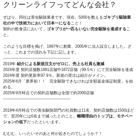
クリーンライフってどんな会社？
ずばり、同社は害虫駆除業者です。現在、5000を数える
ゴキブリ駆除業
社の中で技術力において日本一になる
こと！
契約の飲食店において、
ゴキブリが一匹もいない完全駆除を達成する
こ
と。
このような目標を掲げ、1997年に創業、2005年に法人設立しました。ざ
っと、これまでの流れを下記に記します。
-------------------------------------------------------
2019年
紹介による新規注文がゼロに、売上も社員も激減
2024年度 契約店舗数1881店舗中1872店舗（99.5％）にて完全駆除を達成
2024年度 契約更新率97.9％。新規の受注は紹介がメイン。 ​
2025年8月「業界初！！ 完全駆除できなければ全額返金保証制度」を始
める。
2025年9月時点での契約店舗数は全国で約2000店舗
-------------------------------------------------------
2019年4月時点での害虫駆除部門の社員数は11名、契約店舗数は1500ほど
で、翌20年には6名まで減ったとのこと。
離職理由のトップは、モチベー
ションの低下
だったといいます。
むむむ、いったいそのあと何が起きたのでしょうか？！