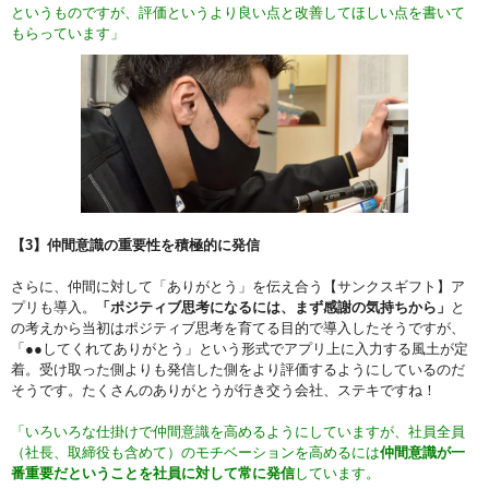
というものですが、評価というより良い点と改善してほしい点を書いて
もらっています」
【3】仲間意識の重要性を積極的に発信
さらに、仲間に対して「ありがとう」を伝え合う【サンクスギフト】ア
プリも導入。
「ポジティブ思考になるには、まず感謝の気持ちから」
と
の考えから当初はポジティブ思考を育てる目的で導入したそうですが、
「●●してくれてありがとう」という形式でアプリ上に入力する風土が定
着。受け取った側よりも発信した側をより評価するようにしているのだ
そうです。たくさんのありがとうが行き交う会社、ステキですね！
「いろいろな仕掛けで仲間意識を高めるようにしていますが、社員全員
（社長、取締役も含めて）のモチベーションを高めるには
仲間意識が一
番重要だということを社員に対して常に発信
しています。