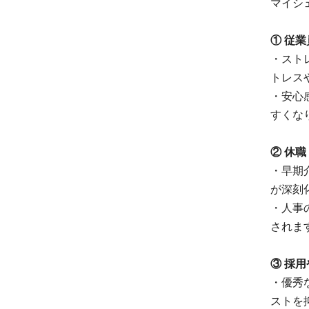
マイシ
① 従
・スト
トレス
・安心
すくな
② 休
・早期
が深刻
・人事
されま
③ 採
・優秀
ストを