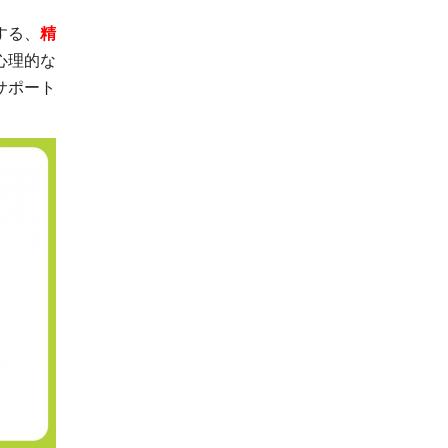
する、
精
心理的な
サポート