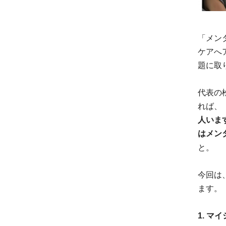
「メン
ケアへ
題に取
代表の
れば、
人いま
はメン
と。
今回は
ます。
1. 