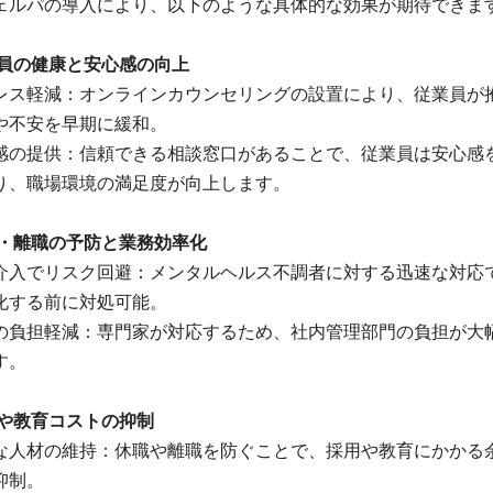
ェルパの導入により、以下のような具体的な効果が期待できま
業員の健康と安心感の向上
レス軽減：オンラインカウンセリングの設置により、従業員が
や不安を早期に緩和。
感の提供：信頼できる相談窓口があることで、従業員は安心感
り、職場環境の満足度が向上します。
職・離職の予防と業務効率化
介入でリスク回避：メンタルヘルス不調者に対する迅速な対応
化する前に対処可能。
の負担軽減：専門家が対応するため、社内管理部門の負担が大
す。
用や教育コストの抑制
な人材の維持：休職や離職を防ぐことで、採用や教育にかかる
抑制。