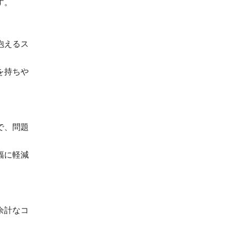
す。
抱えるス
を持ちや
で、問題
幅に軽減
余計なコ