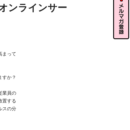
ル相談
オンラインサー
メルマガ
登録
高まって
ますか？
従業員の
放置する
ルスの分