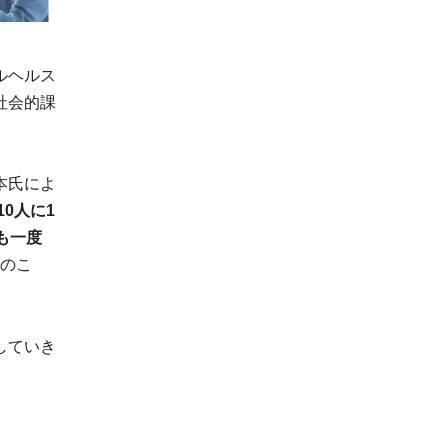
ルヘルス
社会的課
本氏によ
0人に1
も一度
のこ
していき