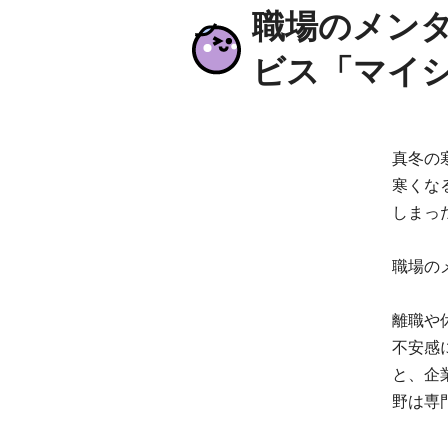
職場のメン
ビス「マイ
真冬の
寒くな
しまっ
職場の
離職や
不安感
と、企
野は専