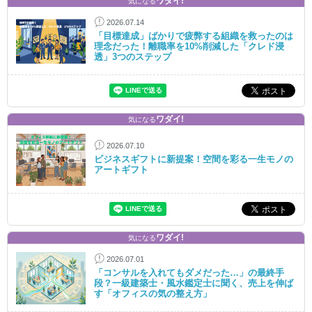
ワダイ!
気になる
2026.07.14
「目標達成」ばかりで疲弊する組織を救ったのは
理念だった！離職率を10%削減した「クレド浸
透」3つのステップ
ワダイ!
気になる
2026.07.10
ビジネスギフトに新提案！空間を彩る一生モノの
アートギフト
ワダイ!
気になる
2026.07.01
「コンサルを入れてもダメだった…」の最終手
段？一級建築士・風水鑑定士に聞く、売上を伸ば
す「オフィスの気の整え方」