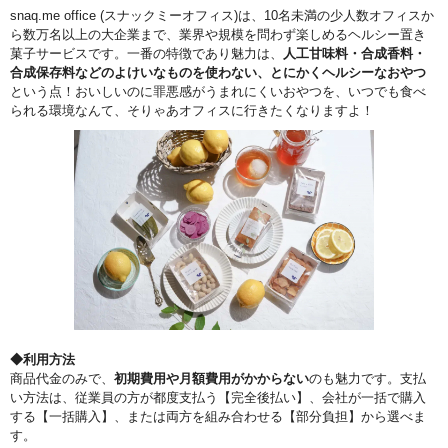
snaq.me office (スナックミーオフィス)は、10名未満の少人数オフィスか
ら数万名以上の大企業まで、業界や規模を問わず楽しめるヘルシー置き
菓子サービスです。一番の特徴であり魅力は、
人工甘味料・合成香料・
合成保存料などのよけいなものを使わない、とにかくヘルシーなおやつ
という点！おいしいのに罪悪感がうまれにくいおやつを、いつでも食べ
られる環境なんて、そりゃあオフィスに行きたくなりますよ！
◆利用方法
商品代金のみで、
初期費用や月額費用がかからない
のも魅力です。支払
い方法は、従業員の方が都度支払う【完全後払い】、会社が一括で購入
する【一括購入】、または両方を組み合わせる【部分負担】から選べま
す。