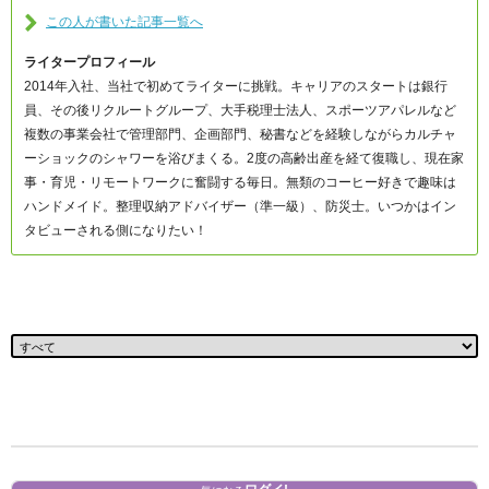
この人が書いた記事一覧へ
ライタープロフィール
2014年入社、当社で初めてライターに挑戦。キャリアのスタートは銀行
員、その後リクルートグループ、大手税理士法人、スポーツアパレルなど
複数の事業会社で管理部門、企画部門、秘書などを経験しながらカルチャ
ーショックのシャワーを浴びまくる。2度の高齢出産を経て復職し、現在家
事・育児・リモートワークに奮闘する毎日。無類のコーヒー好きで趣味は
ハンドメイド。整理収納アドバイザー（準一級）、防災士。いつかはイン
タビューされる側になりたい！