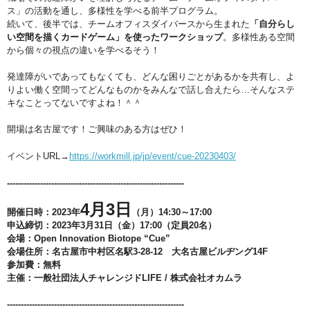
ス」の活動を通し、多様性を学べる前半プログラム。
続いて、後半では、チームオフィスダイバースから生まれた
「自分らし
い空間を描くカードゲーム」を使ったワークショップ
。多様性ある空間
から個々の視点の違いを学べるそう！
発達障がいであってもなくても、どんな困りごとがあるかを共有し、よ
りよい働く空間ってどんなものかをみんなで話し合えたら…そんなステ
キなことってないですよね！＾＾
開場は名古屋です！ご興味のある方はぜひ！
イベントURL→
https://workmill.jp/jp/event/cue-20230403/
----------------------------------------------------------------
4月3日
開催日時：2023年
（月）14:30～17:00
申込締切：2023年3月31日（金）17:00（定員20名）
会場：Open Innovation Biotope “Cue”
会場住所：名古屋市中村区名駅3-28-12 大名古屋ビルヂング14F
参加費：無料
主催：一般社団法人チャレンジドLIFE / 株式会社オカムラ
----------------------------------------------------------------