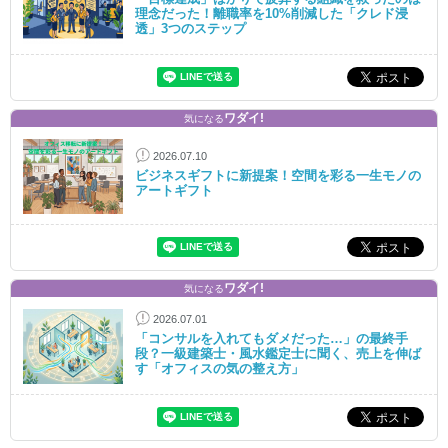
理念だった！離職率を10%削減した「クレド浸
透」3つのステップ
ワダイ!
気になる
2026.07.10
ビジネスギフトに新提案！空間を彩る一生モノの
アートギフト
ワダイ!
気になる
2026.07.01
「コンサルを入れてもダメだった…」の最終手
段？一級建築士・風水鑑定士に聞く、売上を伸ば
す「オフィスの気の整え方」