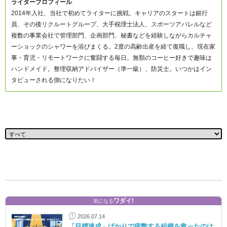
ライタープロフィール
2014年入社、当社で初めてライターに挑戦。キャリアのスタートは銀行
員、その後リクルートグループ、大手税理士法人、スポーツアパレルなど
複数の事業会社で管理部門、企画部門、秘書などを経験しながらカルチャ
ーショックのシャワーを浴びまくる。2度の高齢出産を経て復職し、現在家
事・育児・リモートワークに奮闘する毎日。無類のコーヒー好きで趣味は
ハンドメイド。整理収納アドバイザー（準一級）、防災士。いつかはイン
タビューされる側になりたい！
ワダイ!
気になる
2026.07.14
「目標達成」ばかりで疲弊する組織を救ったのは