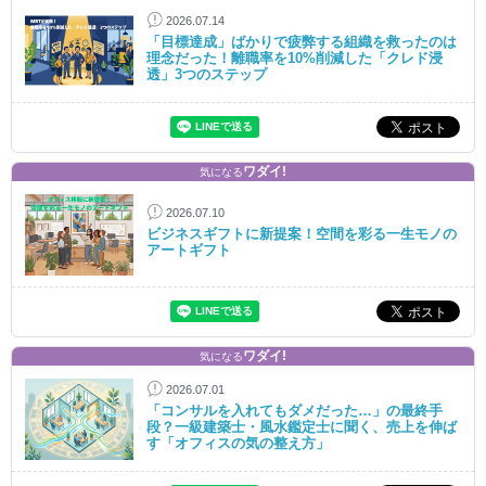
2026.07.14
「目標達成」ばかりで疲弊する組織を救ったのは
理念だった！離職率を10%削減した「クレド浸
透」3つのステップ
ワダイ!
気になる
2026.07.10
ビジネスギフトに新提案！空間を彩る一生モノの
アートギフト
ワダイ!
気になる
2026.07.01
「コンサルを入れてもダメだった…」の最終手
段？一級建築士・風水鑑定士に聞く、売上を伸ば
す「オフィスの気の整え方」