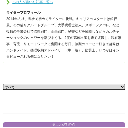
この人が書いた記事一覧へ
ライタープロフィール
2014年入社、当社で初めてライターに挑戦。キャリアのスタートは銀行
員、その後リクルートグループ、大手税理士法人、スポーツアパレルなど
複数の事業会社で管理部門、企画部門、秘書などを経験しながらカルチャ
ーショックのシャワーを浴びまくる。2度の高齢出産を経て復職し、現在家
事・育児・リモートワークに奮闘する毎日。無類のコーヒー好きで趣味は
ハンドメイド。整理収納アドバイザー（準一級）、防災士。いつかはイン
タビューされる側になりたい！
ワダイ!
気になる