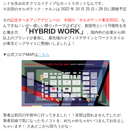
ンドを⽣み出すクリエイティブなホットスポットなんです。
※次回のオルガテック・ケルンは 2022 年 10 月 25 日～29 日に開催予定
その
記念すべきアジアデビューが、今回の「オルガテック東京2022」
な
んですね！いや～嬉しい限り♪テーマはずばり、創造性という可能性を生
「HYBRID WORK」
む働き方、
。国内外の企業から80
以上のブランドが参加し、最先端のオフィスデザインとワークスタイル
が東京ビッグサイトに勢揃いしましたよ！
▼公式フロアMAPは
こちら
筆者は初日の午前中に行ってきました！！全部は回れませんでしたが、
筆者目線で気になったモノコトを、めちゃめちゃかいつまんでお伝えし
ちゃいます！ さあどこから回ろうかな～