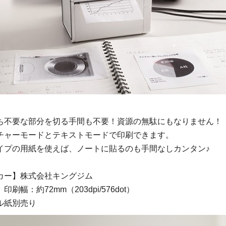
ち不要な部分を切る手間も不要！資源の無駄にもなりません！
チャーモードとテキストモードで印刷できます。
イプの用紙を使えば、ノートに貼るのも手間なしカンタン♪
カー】株式会社キングジム
印刷幅：約72mm（203dpi/576dot）
ル紙別売り