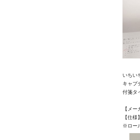
いちい
キャプ
付箋タ
【メー
【仕様】
※ロー