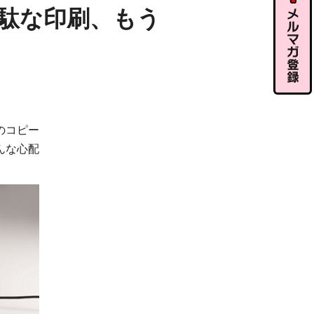
ル相談
駄な印刷、もう
メルマガ
登録
のコピー
んな心配