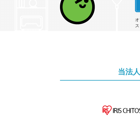
ソ
オ
ス
当法