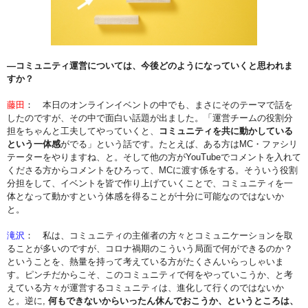
―コミュニティ運営については、今後どのようになっていくと思われま
すか？
藤田
： 本日のオンラインイベントの中でも、まさにそのテーマで話を
したのですが、その中で面白い話題が出ました。「運営チームの役割分
担をちゃんと工夫してやっていくと、
コミュニティを共に動かしている
という一体感
がでる」という話です。たとえば、ある方はMC・ファシリ
テーターをやりますね、と。そして他の方がYouTubeでコメントを入れて
くださる方からコメントをひろって、MCに渡す係をする。そういう役割
分担をして、イベントを皆で作り上げていくことで、コミュニティを一
体となって動かすという体感を得ることが十分に可能なのではないか
と。
滝沢
： 私は、コミュニティの主催者の方々とコミュニケーションを取
ることが多いのですが、コロナ禍期のこういう局面で何ができるのか？
ということを、熱量を持って考えている方がたくさんいらっしゃいま
す。ピンチだからこそ、このコミュニティで何をやっていこうか、と考
えている方々が運営するコミュニティは、進化して行くのではないか
と。逆に,
何もできないからいったん休んでおこうか、というところは、