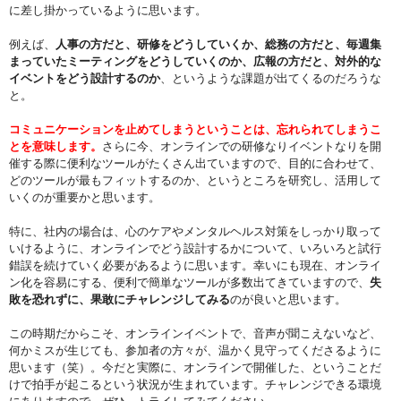
に差し掛かっているように思います。
例えば、
人事の方だと、研修をどうしていくか、総務の方だと、毎週集
まっていたミーティングをどうしていくのか、広報の方だと、対外的な
イベントをどう設計するのか
、というような課題が出てくるのだろうな
と。
コミュニケーションを止めてしまうということは、忘れられてしまうこ
とを意味します。
さらに今、オンラインでの研修なりイベントなりを開
催する際に便利なツールがたくさん出ていますので、目的に合わせて、
どのツールが最もフィットするのか、というところを研究し、活用して
いくのが重要かと思います。
特に、社内の場合は、心のケアやメンタルヘルス対策をしっかり取って
いけるように、オンラインでどう設計するかについて、いろいろと試行
錯誤を続けていく必要があるように思います。幸いにも現在、オンライ
ン化を容易にする、便利で簡単なツールが多数出てきていますので、
失
敗を恐れずに、果敢にチャレンジしてみる
のが良いと思います。
この時期だからこそ、オンラインイベントで、音声が聞こえないなど、
何かミスが生じても、参加者の方々が、温かく見守ってくださるように
思います（笑）。今だと実際に、オンラインで開催した、ということだ
けで拍手が起こるという状況が生まれています。チャレンジできる環境