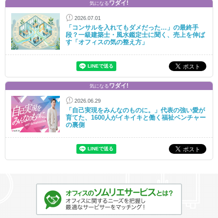
ワダイ!
気になる
2026.07.01
「コンサルを入れてもダメだった…」の最終手
段？一級建築士・風水鑑定士に聞く、売上を伸ば
す「オフィスの気の整え方」
ワダイ!
気になる
2026.06.29
「自己実現をみんなのものに。」代表の強い愛が
育てた、1600人がイキイキと働く福祉ベンチャー
の裏側