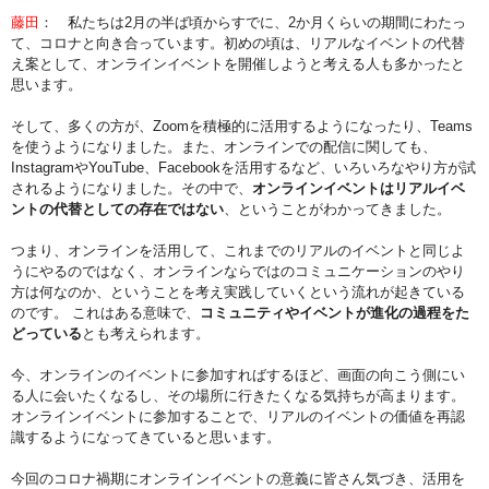
藤田
： 私たちは2月の半ば頃からすでに、2か月くらいの期間にわたっ
て、コロナと向き合っています。初めの頃は、リアルなイベントの代替
え案として、オンラインイベントを開催しようと考える人も多かったと
思います。
そして、多くの方が、Zoomを積極的に活用するようになったり、Teams
を使うようになりました。また、オンラインでの配信に関しても、
InstagramやYouTube、Facebookを活用するなど、いろいろなやり方が試
されるようになりました。その中で、
オンラインイベントはリアルイベ
ントの代替としての存在ではない
、ということがわかってきました。
つまり、オンラインを活用して、これまでのリアルのイベントと同じよ
うにやるのではなく、オンラインならではのコミュニケーションのやり
方は何なのか、ということを考え実践していくという流れが起きている
のです。 これはある意味で、
コミュニティやイベントが進化の過程をた
どっている
とも考えられます。
今、オンラインのイベントに参加すればするほど、画面の向こう側にい
る人に会いたくなるし、その場所に行きたくなる気持ちが高まります。
オンラインイベントに参加することで、リアルのイベントの価値を再認
識するようになってきていると思います。
今回のコロナ禍期にオンラインイベントの意義に皆さん気づき、活用を