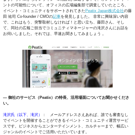
ントの可能性について、オフィスの広場編集部で調査していたところ、
イベント・コミュニティをサポートされてきた
Peatix Japan株式会社
の藤
田 祐司 Co-founder / CMOの
記事
を発見しました。 非常に興味深い内容
で、これはもう、突撃取材しなければ！と思い立ち、藤田さん、そし
て、同社の広報ご担当でコミュニティマネージャーの滝沢さんにお話を
お伺いしました。それでは、早速お聞きしてみましょう 。
― 御社のサービス（Peatix）の特⾧、活用場面についてお聞かせくださ
い。
滝沢氏（以下、滝沢）
： メールアドレスさえあれば、誰でも審査なし
でイベントを開催することができるイベント・コミュニティ運営サービ
スです。ビジネスからエンターテインメント、カルチャーまで、幅広い
ジャンルのイベントでご活用いただいています。