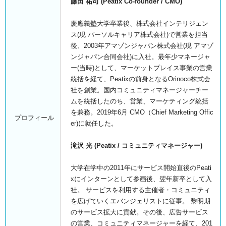
藤田 祐司 (Peatix Co-founder / CMO)
慶應義塾大学卒業後、株式会社インテリジェン
ス(現 パーソルキャリア株式会社)で営業を担当
後、2003年アマゾンジャパン株式会社(現 アマゾ
ンジャパン合同会社)に入社。最年少マネージャ
ー(当時)として、マーケットプレイス事業の営業
統括を経て、Peatixの前身となるOrinoco株式会
社を創業。国内コミュニティマネージャーチー
ムを統括したのち、営業、マーケティング統括
を兼務。2019年6月 CMO（Chief Marketing Offic
プロフィール
er)に就任した。
滝沢 光 (Peatix / コミュニティマネージャー)
大学在学中の2011年にサービス開始直後のPeati
xにインターンとして参画後、翌年新卒として入
社。 サービスを利用する主催者・コミュニティ
を広げていくエバンジェリストに従事。 黎明期
のサービス拡大に貢献。その後、広告サービス
の営業、コミュニティマネージャーを経て、201