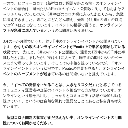
一方で、ビフォーコロナ（新型コロナ問題が起こる前）のオンラインイ
ベントの割合は、週当たりのPeatixのイベント公開数に対しておおよそ２
～３％くらいだったのが、3月半ばのコロナ禍に入ったあたりから、急激
に増えてきました。週ごとにどんどん増え、先週（4月6日の週）の時点
では90％ほどになっています。イベントの世界で言うと、
オンラインシ
フトが急激に進んでいる
というのは間違いありません。
3月の一か月間でいうと、約3千件のオンラインイベントが公開されてい
ます。
かなりの数のオンラインイベントがPeatix上で集客を開始している
状況です。
先ほど、3月のイベント公開数が、通常の1万件から5千件に半
減したとお話しましたが、実は4月に入って、昨年比の8割くらいのペー
スにまで戻ってきています。そしてその中核を担っているのが、「オン
ラインイベント」という状況です。Peatixの世界を見ると、
オンラインイ
ベントのムーブメントが起きている
のは間違いないと捉えています。
今、
「すべての発信を止めることは、大きなリスクだ」
だと感じている
コミュニティ運営者や企業のイベントを担当する方が増えています。オ
ンラインという場を活用し、しっかりとコミュニティ活動や経済活動を
続けていく、というのは自然な流れで重要なことであると私自身も考え
ています。
―新型コロナ問題の収束がまだ見えない中、オンラインイベントの可能
性についてお聞かせください。