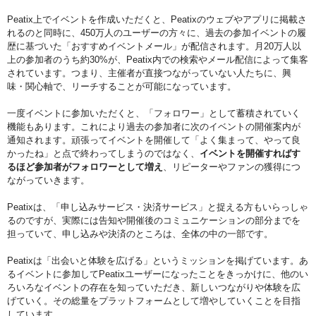
Peatix上でイベントを作成いただくと、Peatixのウェブやアプリに掲載さ
れるのと同時に、450万人のユーザーの方々に、過去の参加イベントの履
歴に基づいた「おすすめイベントメール」が配信されます。月20万人以
上の参加者のうち約30%が、Peatix内での検索やメール配信によって集客
されています。つまり、主催者が直接つながっていない人たちに、興
味・関心軸で、リーチすることが可能になっています。
一度イベントに参加いただくと、「フォロワー」として蓄積されていく
機能もあります。これにより過去の参加者に次のイベントの開催案内が
通知されます。頑張ってイベントを開催して「よく集まって、やって良
かったね」と点で終わってしまうのではなく、
イベントを開催すればす
るほど参加者がフォロワーとして増え
、リピーターやファンの獲得につ
ながっていきます。
Peatixは、「申し込みサービス・決済サービス」と捉える方もいらっしゃ
るのですが、実際には告知や開催後のコミュニケーションの部分までを
担っていて、申し込みや決済のところは、全体の中の一部です。
Peatixは「出会いと体験を広げる」というミッションを掲げています。あ
るイベントに参加してPeatixユーザーになったことをきっかけに、他のい
ろいろなイベントの存在を知っていただき、新しいつながりや体験を広
げていく。その総量をプラットフォームとして増やしていくことを目指
しています。