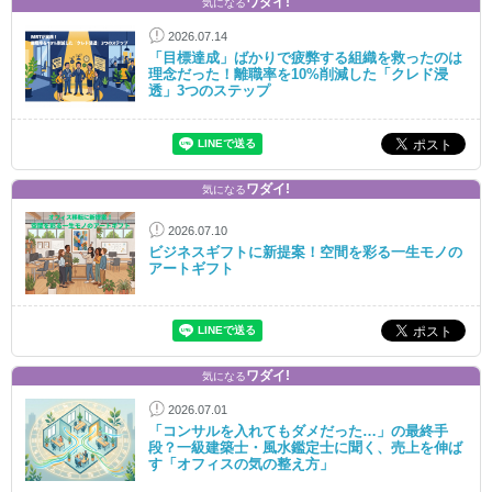
ワダイ!
気になる
2026.07.14
「目標達成」ばかりで疲弊する組織を救ったのは
理念だった！離職率を10%削減した「クレド浸
透」3つのステップ
ワダイ!
気になる
2026.07.10
ビジネスギフトに新提案！空間を彩る一生モノの
アートギフト
ワダイ!
気になる
2026.07.01
「コンサルを入れてもダメだった…」の最終手
段？一級建築士・風水鑑定士に聞く、売上を伸ば
す「オフィスの気の整え方」