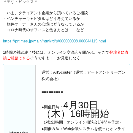
＊主なトピックス＊
・いま、クライアント企業から頂いているご相談
・ベンチャーキャピタルはどう考えているか
・物件オーナーさんの心境はどうなっているか
・コロナ時代のオフィスと働き方とは など
https://prtimes.jp/main/html/rd/p/000000008.000044115.html
1時間の対談終了後には、オンライン交流会が開かれ、そこで
登壇者に直
接ご相談できる
そうですよ！！お見逃しなく！
運営：ArtScouter（運営：アートアンドリーズン
株式会社）
===================================
=========
4月30日
●開催日時：
（木）16時開始
（対談1時間 オンライン相談会1時間を予定）
●開催方法：Web会議システムを使ったオンライ