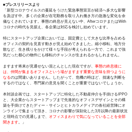
■プレスリリースより
「新型コロナウイルスの蔓延をうけた緊急事態宣言が経済へ多大な影響
を及ぼす中、多くの企業が在宅勤務を取り入れ働き方の急激な変化を余
儀なくされています。事態の終息が見えない中、AfterコロナまたはWith
コロナの時代を見据え、各企業は対応を検討し始めています。
特にスタートアップ企業においては、固定費として大きな比率を占める
オフィスの契約を見直す動きが見え始めてきました。縮小移転、地方分
散など、生き残りをかけて様々な手段が考えられる一方で、これまで強
気だった都心の物件にも移転のチャンスが生まれるかもしれません。
ますます将来が見通せない混とんとした現在ですが、
事態の終息後に
は、仲間が集まるオフィスという場がますます重要な意味を持つように
なる
のは間違いありません。したがって、危機の時ほど、拙速な判断を
するのではなく、専門家の意見を聞くことが重要ではないでしょうか。
本対談企画では、スタートアップに特化した不動産仲介を手掛けるIPPO
と、大企業からスタートアップまで先進的なオフィスデザインとその構
築を手掛けてきたディー・サインとヒトカラメディアの各社経営陣にオ
ンラインで集まって頂き、コロナの影響が深刻化した3月以降の最新状況
と現時点での見通しまで、
オフィスまわりで気になっていることを全部
聞きます
。」