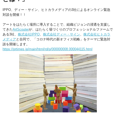
IPPO、ディー・サイン、ヒトカラメディアの3社によるオンライン緊急
対談を開催！！
アートをはたらく場所に導入することで、組織ビジョンの浸透を支援し
てきた
ArtScouter
が、はたらく場づくりのプロフェッショナルファームで
ある3社、
株式会社IPPO
、
株式会社ディー・サイン
、
株式会社ヒトカラ
メディア
と合同で、「コロナ時代の新オフィス戦略」をテーマに緊急対
談を開催します。
https://prtimes.jp/main/html/rd/p/000000008.000044115.html