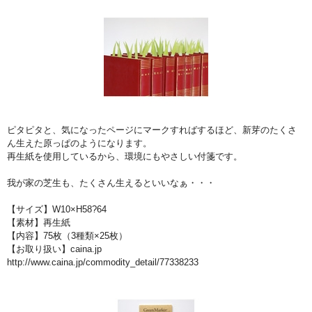
ピタピタと、気になったページにマークすればするほど、新芽のたくさ
ん生えた原っぱのようになります。
再生紙を使用しているから、環境にもやさしい付箋です。
我が家の芝生も、たくさん生えるといいなぁ・・・
【サイズ】W10×H58?64
【素材】再生紙
【内容】75枚（3種類×25枚）
【お取り扱い】caina.jp
http://www.caina.jp/commodity_detail/77338233