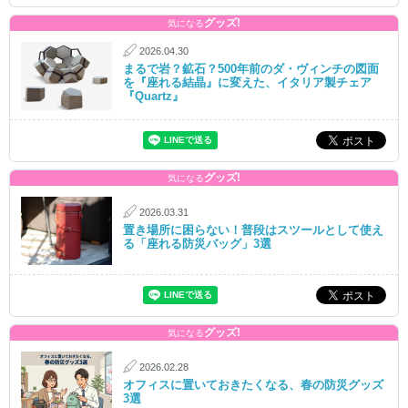
グッズ!
気になる
2026.04.30
まるで岩？鉱石？500年前のダ・ヴィンチの図面
を『座れる結晶』に変えた、イタリア製チェア
『Quartz』
グッズ!
気になる
2026.03.31
置き場所に困らない！普段はスツールとして使え
る「座れる防災バッグ」3選
グッズ!
気になる
2026.02.28
オフィスに置いておきたくなる、春の防災グッズ
3選