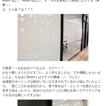
Room 3は△、Room 4は□で、５，６が五角形と六角形になってる（興
奮！）
え、じゃあ７は？？？
七角形！！おおおおーーなんか、スゲー！！
かなり難しそうだけどすごい、よく作りましたな、プチ感動しちゃいま
したよ。ちなみにRoom１はナナメの棒線「／」でした♪
会議室のネーミングは各社いろいろ工夫されているから悩んでいたとこ
ろ、「形にこだわる会社だから、形で表せば？」という一社員さんのご
意見で決まったそう。自分たちのオフィスに関心を持ってアイディアを
くれるのは嬉しいですよね♪