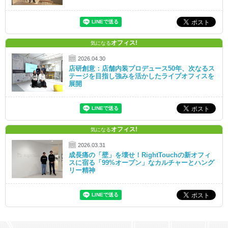
オフィス!
気になる
2026.04.30
店研創意：店舗内装プロデュース50年、次なるス
テージを目指し強みを活かしたライブオフィスを
展開
オフィス!
気になる
2026.03.31
成長痛の「壁」を壊せ！RightTouchの新オフィ
スに宿る「99%オープン」なカルチャーとハング
リー精神