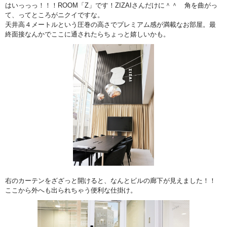
はいっっっ！！！ROOM「Z」です！ZIZAIさんだけに＾＾ 角を曲がっ
て、ってところがニクイですな。
天井高４メートルという圧巻の高さでプレミアム感が満載なお部屋。最
終面接なんかでここに通されたらちょっと嬉しいかも。
右のカーテンをざざっと開けると、なんとビルの廊下が見えました！！
ここから外へも出られちゃう便利な仕掛け。