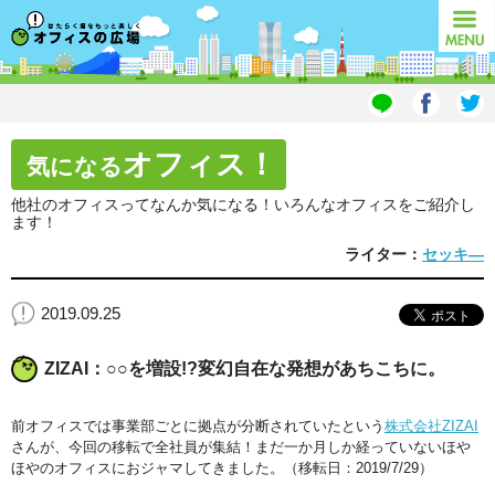
オフィスの広場
MENU
オフィス！
気になる
他社のオフィスってなんか気になる！いろんなオフィスをご紹介し
ます！
ライター：
セッキ―
2019.09.25
ZIZAI：○○を増設!?変幻自在な発想があちこちに。
前オフィスでは事業部ごとに拠点が分断されていたという
株式会社ZIZAI
さんが、今回の移転で全社員が集結！まだ一か月しか経っていないほや
ほやのオフィスにおジャマしてきました。（移転日：2019/7/29）