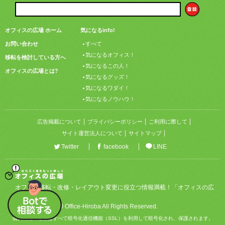
オフィスの広場 ホーム
気になるinfo!
お問い合わせ
すべて
気になるオフィス！
移転を検討している方へ
気になるこの人！
オフィスの広場とは?
気になるグッズ！
気になるワダイ！
気になるノウハウ！
広告掲載について
プライバシーポリシー
ご利用に際して
サイト運営法人について
サイトマップ
Twitter
facebook
LINE
オフィス移転・改修・レイアウト変更に役立つ情報満載！「オフィスの広
場」
Copyright © 2020 Office-Hiroba All Rights Reserved.
個人情報の送信はすべて暗号化通信機能（SSL）を利用して暗号化され、保護されます。