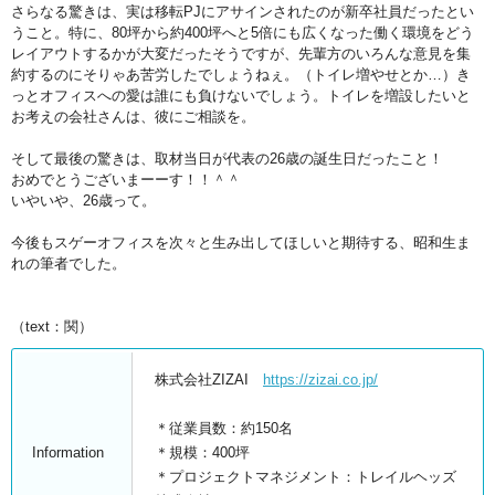
さらなる驚きは、実は移転PJにアサインされたのが新卒社員だったとい
うこと。特に、80坪から約400坪へと5倍にも広くなった働く環境をどう
レイアウトするかが大変だったそうですが、先輩方のいろんな意見を集
約するのにそりゃあ苦労したでしょうねぇ。（トイレ増やせとか…）き
っとオフィスへの愛は誰にも負けないでしょう。トイレを増設したいと
お考えの会社さんは、彼にご相談を。
そして最後の驚きは、取材当日が代表の26歳の誕生日だったこと！
おめでとうございまーーす！！＾＾
いやいや、26歳って。
今後もスゲーオフィスを次々と生み出してほしいと期待する、昭和生ま
れの筆者でした。
（text：関）
株式会社ZIZAI
https://zizai.co.jp/
＊従業員数：約150名
Information
＊規模：400坪
＊プロジェクトマネジメント：トレイルヘッズ