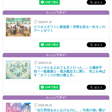
ワダイ!
気になる
2026.07.10
ビジネスギフトに新提案！空間を彩る一生モノの
アートギフト
ワダイ!
気になる
2026.07.01
「コンサルを入れてもダメだった…」の最終手
段？一級建築士・風水鑑定士に聞く、売上を伸ば
す「オフィスの気の整え方」
ワダイ!
気になる
2026.06.29
「自己実現をみんなのものに。」代表の強い愛が