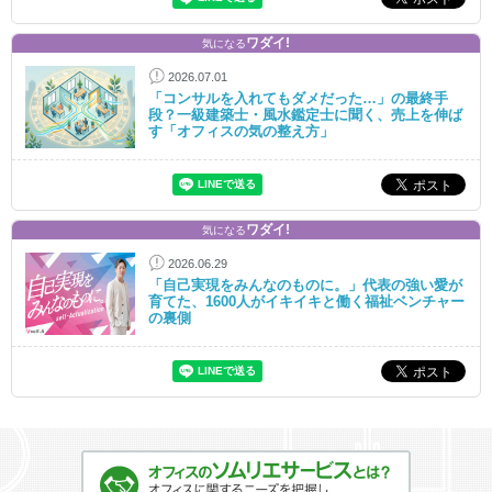
ワダイ!
気になる
2026.07.01
「コンサルを入れてもダメだった…」の最終手
段？一級建築士・風水鑑定士に聞く、売上を伸ば
す「オフィスの気の整え方」
ワダイ!
気になる
2026.06.29
「自己実現をみんなのものに。」代表の強い愛が
育てた、1600人がイキイキと働く福祉ベンチャー
の裏側