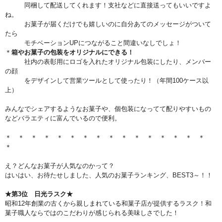
同梱して配送してくれます！支社などに直接送ってもいいですよ
ね。
お菓子が届くだけでも嬉しいのに自分あてのメッセージがついて
たら
モチベーションUPにつながること間違いなしでしょ！
＊
箱やお菓子の包装をオリジナルにできる！
社内の表彰用にロゴを入れたオリジナル包装にしたり、メンバー
の顔
をデザインして営業ツールとして使ったり！（年間100ケース以
上）
みんなでシェアするようなお菓子や、個包装になってて配りやすいもの
などバラエティに富んでいるので便利。
＊ ＊ ＊ ＊ ＊ ＊ ＊ ＊ ＊ ＊ ＊ ＊ ＊ ＊ ＊ ＊
＊
え？どんなお菓子が人気なのかって？
はいはい、お待たせしました、人気のお菓子ランキング、BEST3～！！
★第3位 日光ラスク★
昭和12年創業の古くから親しまれている和菓子店が提供するラスク！和
菓子職人ならではのこだわりが感じられる美味しさでした！