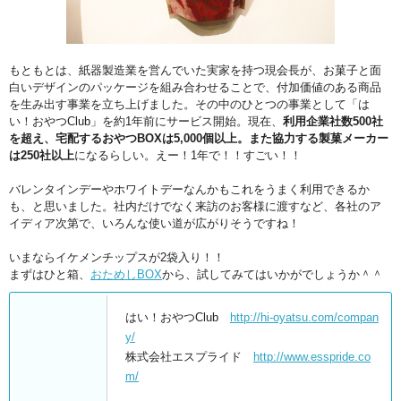
もともとは、紙器製造業を営んでいた実家を持つ現会長が、お菓子と面
白いデザインのパッケージを組み合わせることで、付加価値のある商品
を生み出す事業を立ち上げました。その中のひとつの事業として「は
い！おやつClub」を約1年前にサービス開始。現在、
利用企業社数500社
を超え、宅配するおやつBOXは5,000個以上。また協力する製菓メーカー
は250社以上
になるらしい。えー！1年で！！すごい！！
バレンタインデーやホワイトデーなんかもこれをうまく利用できるか
も、と思いました。社内だけでなく来訪のお客様に渡すなど、各社のア
イディア次第で、いろんな使い道が広がりそうですね！
いまならイケメンチップスが2袋入り！！
まずはひと箱、
おためしBOX
から、試してみてはいかがでしょうか＾＾
はい！おやつClub
http://hi-oyatsu.com/compan
y/
株式会社エスプライド
http://www.esspride.co
m/